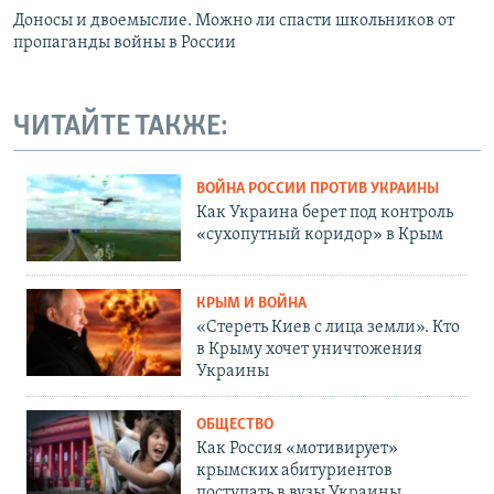
Доносы и двоемыслие. Можно ли спасти школьников от
пропаганды войны в России
ЧИТАЙТЕ ТАКЖЕ:
ВОЙНА РОССИИ ПРОТИВ УКРАИНЫ
Как Украина берет под контроль
«сухопутный коридор» в Крым
КРЫМ И ВОЙНА
«Стереть Киев с лица земли». Кто
в Крыму хочет уничтожения
Украины
ОБЩЕСТВО
Как Россия «мотивирует»
крымских абитуриентов
поступать в вузы Украины