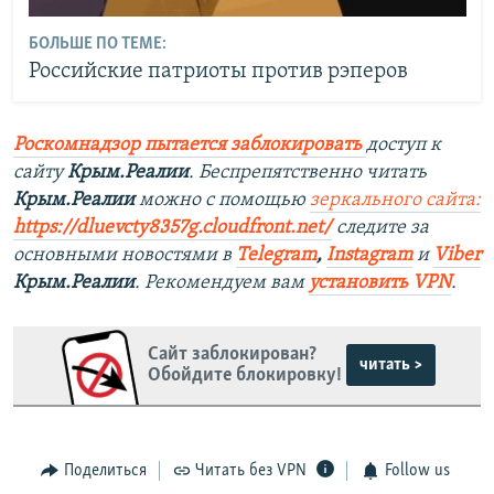
БОЛЬШЕ ПО ТЕМЕ:
Российские патриоты против рэперов
Роскомнадзор пытается заблокировать
доступ к
сайту
Крым.Реалии
. Беспрепятственно читать
Крым.Реалии
можно с помощью
зеркального сайта:
https://dluevcty8357g.cloudfront.net/
следите за
основными новостями в
Telegram
,
Instagram
и
Viber
Крым.Реалии
. Рекомендуем вам
установить VPN
.
Сайт заблокирован?
читать >
Обойдите блокировку!
Поделиться
Читать без VPN
Follow us