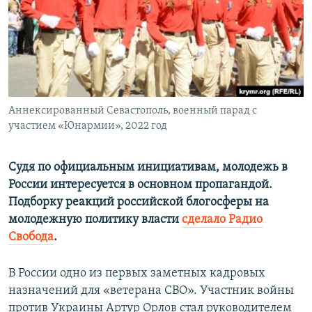
ПРИСОЕДИНЯЙТЕСЬ!
ПОБЕДИТЕЛЕЙ НЕ СУДЯТ?
КРЫМ.НЕПОКОРЕННЫЙ
ELIFBE
УКРАИНСКАЯ ПРОБЛЕМА КРЫМА
Все сайты RFE/RL
Аннексированный Севастополь, военный парад с
участием «Юнармии», 2022 год
Судя по официальным инициативам, молодежь в
России интересуется в основном пропагандой.
Подборку реакций российской блогосферы на
молодежную политику власти
сделало Радио
Свобода
.
В России одно из первых заметных кадровых
назначений для «ветерана СВО». Участник войны
против Украины Артур Орлов стал руководителем