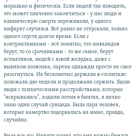
морально и физически. Если людей так изводить,
это может плачевно закончиться – у нас люди и
клиническую смерть переживали, у одного
инфаркт случился. Всё равно не отпускали, только
одного спустя долгое время. Если с
контрактниками – всё понятно, что инвалидов
берут, то со срочниками – то же самое, берут
астматиков, людей с язвой желудка, даже с
вывихом позвонка, парень однажды просто не смог
разогнуться. Их бесконечно держали в госпитале:
полежали две недели и продолжали служить. Были
люди с психическими расстройствами, которые
"вскрывались", ходили потом в бинтах, я лично
знаю один случай суицида. Была пара человек,
которые намертво подорвались на мине, правда,
случайно.
Видя все это, Никита понял, что ему нужно бежать.