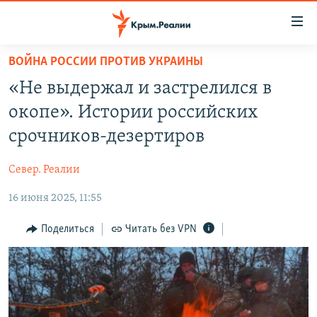
Доступность
ссылки
Вернуться
ВОЙНА РОССИИ ПРОТИВ УКРАИНЫ
к
НОВОСТИ
«Не выдержал и застрелился в
основному
СПЕЦПРОЕКТЫ
содержанию
окопе». Истории российских
ВОДА
Вернутся
ГРУЗ 200
срочников-дезертиров
к
ИСТОРИЯ
КАРТА ВОЕННЫХ ОБЪЕКТОВ КРЫМА
главной
Север. Реалии
ЕЩЕ
11 ЛЕТ ОККУПАЦИИ КРЫМА. 11 ИСТОРИЙ СОПРОТИВЛЕНИЯ
навигации
Вернутся
16 июня 2025, 11:55
РАДІО СВОБОДА
ИНТЕРАКТИВ
к
КАК ОБОЙТИ БЛОКИРОВКУ
ИНФОГРАФИКА
Поделиться
Читать без VPN
поиску
ТЕЛЕПРОЕКТ КРЫМ.РЕАЛИИ
Українською
СОВЕТЫ ПРАВОЗАЩИТНИКОВ
Qırımtatar
ПРОПАВШИЕ БЕЗ ВЕСТИ