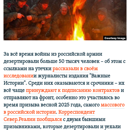
ПРИСОЕДИНЯЙТЕСЬ!
ПОБЕДИТЕЛЕЙ НЕ СУДЯТ?
КРЫМ.НЕПОКОРЕННЫЙ
ELIFBE
УКРАИНСКАЯ ПРОБЛЕМА КРЫМА
Все сайты RFE/RL
За всё время войны из российской армии
дезертировали больше 50 тысяч человек – об этом с
ссылками на утечки
рассказали в своём
исследовани
и журналисты издания "Важные
Истории". Среди них оказываются и срочники – их
всё чаще
принуждают к подписанию контрактов
и
отправляют на фронт, особенно это участилось во
время призыва весной 2025 года, самого
массового
в российской истории
.
Корреспондент
Север.Реалии пообщался
с двумя бывшими
призывниками, которые дезертировали и уехали