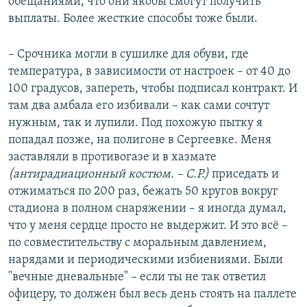
обещаниями, что они якобы смогут получить
выплаты. Более жесткие способы тоже были.
– Срочника могли в сушилке для обуви, где
температура, в зависимости от настроек – от 40 до
100 градусов, запереть, чтобы подписал контракт. И
там два амбала его избивали – как сами сочтут
нужным, так и лупили. Под похожую пытку я
попадал позже, на полигоне в Сергеевке. Меня
заставляли в противогазе и в хазмате
(антирадиационный костюм. – С.Р.)
приседать и
отжиматься по 200 раз, бежать 50 кругов вокруг
стадиона в полном снаряжении – я иногда думал,
что у меня сердце просто не выдержит. И это всё –
по совместительству с моральным давлением,
нарядами и периодическими избиениями. Были
"вечные дневальные" – если ты не так ответил
офицеру, то должен был весь день стоять на паллете