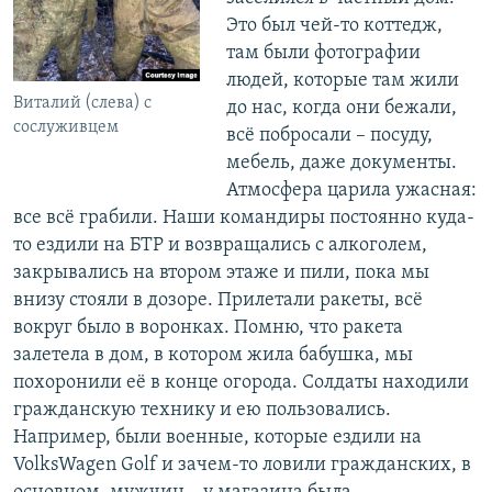
Это был чей-то коттедж,
там были фотографии
людей, которые там жили
Виталий (слева) с
до нас, когда они бежали,
сослуживцем
всё побросали – посуду,
мебель, даже документы.
Атмосфера царила ужасная:
все всё грабили. Наши командиры постоянно куда-
то ездили на БТР и возвращались с алкоголем,
закрывались на втором этаже и пили, пока мы
внизу стояли в дозоре. Прилетали ракеты, всё
вокруг было в воронках. Помню, что ракета
залетела в дом, в котором жила бабушка, мы
похоронили её в конце огорода. Солдаты находили
гражданскую технику и ею пользовались.
Например, были военные, которые ездили на
VolksWagen Golf и зачем-то ловили гражданских, в