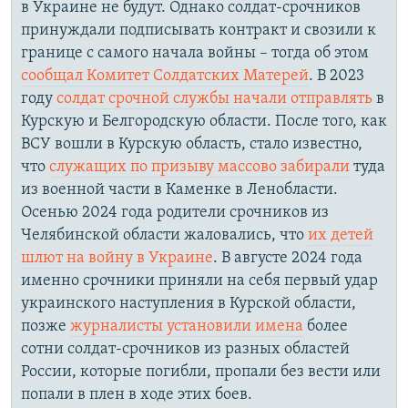
в Украине не будут. Однако солдат-срочников
принуждали подписывать контракт и свозили к
границе с самого начала войны – тогда об этом
сообщал Комитет Солдатских Матерей
. В 2023
году
солдат срочной службы начали отправлять
в
Курскую и Белгородскую области. После того, как
ВСУ вошли в Курскую область, стало известно,
что
служащих по призыву массово забирали
туда
из военной части в Каменке в Ленобласти.
Осенью 2024 года родители срочников из
Челябинской области жаловались, что
их детей
шлют на войну в Украине
. В августе 2024 года
именно срочники приняли на себя первый удар
украинского наступления в Курской области,
позже
журналисты установили имена
более
сотни солдат-срочников из разных областей
России, которые погибли, пропали без вести или
попали в плен в ходе этих боев.