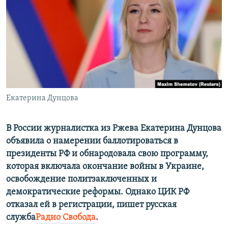
ПРИСОЕДИНЯЙТЕСЬ!
ПОБЕДИТЕЛЕЙ НЕ СУДЯТ?
КРЫМ.НЕПОКОРЕННЫЙ
ELIFBE
УКРАИНСКАЯ ПРОБЛЕМА КРЫМА
Все сайты RFE/RL
Екатерина Дунцова
В России журналистка из Ржева Екатерина Дунцова
объявила о намерении баллотироваться в
президенты РФ и обнародовала свою программу,
которая включала окончание войны в Украине,
освобождение политзаключенных и
демократические реформы. Однако ЦИК РФ
отказал ей в регистрации, пишет русская
служба
Радио Свобода
.