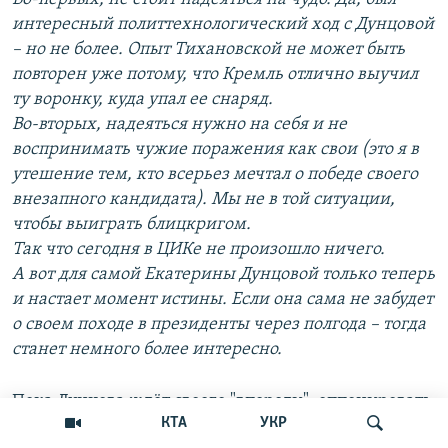
интересный политтехнологический ход с Дунцовой
– но не более. Опыт Тихановской не может быть
повторен уже потому, что Кремль отлично выучил
ту воронку, куда упал ее снаряд.
Во-вторых, надеяться нужно на себя и не
воспринимать чужие поражения как свои (это я в
утешение тем, кто всерьез мечтал о победе своего
внезапного кандидата). Мы не в той ситуации,
чтобы выиграть блицкригом.
Так что сегодня в ЦИКе не произошло ничего.
А вот для самой Екатерины Дунцовой только теперь
и настает момент истины. Если она сама не забудет
о своем походе в президенты через полгода – тогда
станет немного более интересно.
Пока Дунцова ждёт своего "впереди", оппонировать
КТА
УКР
Путину будут старые знакомые лица: Николай