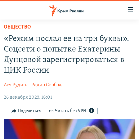
Доступность
ссылки
Вернуться
ОБЩЕСТВО
к
НОВОСТИ
«Режим послал ее на три буквы».
основному
СПЕЦПРОЕКТЫ
содержанию
Соцсети о попытке Екатерины
ВОДА
Вернутся
ГРУЗ 200
Дунцовой зарегистрироваться в
к
ИСТОРИЯ
КАРТА ВОЕННЫХ ОБЪЕКТОВ КРЫМА
ЦИК России
главной
ЕЩЕ
11 ЛЕТ ОККУПАЦИИ КРЫМА. 11 ИСТОРИЙ СОПРОТИВЛЕНИЯ
навигации
Ася Рудина
Радио Свобода
Вернутся
РАДІО СВОБОДА
ИНТЕРАКТИВ
к
26 декабря 2023, 18:01
КАК ОБОЙТИ БЛОКИРОВКУ
ИНФОГРАФИКА
поиску
Поделиться
Читать без VPN
ТЕЛЕПРОЕКТ КРЫМ.РЕАЛИИ
Українською
СОВЕТЫ ПРАВОЗАЩИТНИКОВ
Qırımtatar
ПРОПАВШИЕ БЕЗ ВЕСТИ