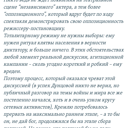
Никто ведь не ждет появления на театральной
сцене “независимого” актера, а тем более
“оппозиционного”, который вдруг будет по ходу
спектакля демонстрировать свою оппозиционность
режиссеру-постановщику.
Тоталитарному режиму не нужны выборы: ему
нужен ритуал клятвы населения в верности
диктатору, и больше ничего. В этих обстоятельствах
любой элемент реальной дискуссии, агитационной
кампании – сколь угодно короткий и робкий – ему
вреден.
Поэтому процесс, который оказался чреват этой
дискуссией (в успех Дунцовой никто не верил, но
публичный разговор на темы войны и мира все же
постепенно начался, хоть и в очень узком кругу
сетевых активистов), Кремлю потребовалось
прервать на максимально раннем этапе, – а то бы
он, не дай бог, продолжился бы на этапе сбора