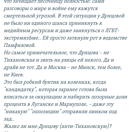
что зачищает песочницу полностью: сами
разговоры о мире и войне ему кажутся
смертельной угрозой. В этой ситуации у Дунцовой
не было ни единого шанса приникнуть к
медийным ресурсам и даже заикнуться о ЛГБТ-
экстремизЬме.. Ей просто заткнули рот в ведомстве
Памфиловой.
Но самое примечательное, что Дунцова – не
Тихановская и звать на улицы ей некого. Да и
драйв не тот. Да и Москва – не Минск, тем более,
не Киев.
Это был робкий бунтик на коленках, когда
"кандидатку", которая заранее готова была
вписаться за оккупацию и набирать позорные доли
процента в Луганске и Мариуполе, – даже эту
"никакую" "оппозицию" отправили пинком под
зад..
Жалко ли мне Дунцову (анти-Тихановскую)?