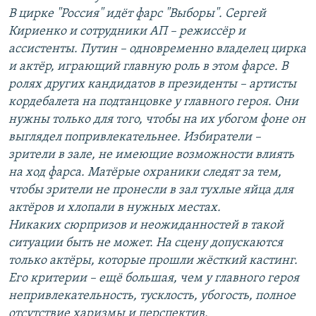
В цирке "Россия" идёт фарс "Выборы". Сергей
Кириенко и сотрудники АП – режиссёр и
ассистенты. Путин – одновременно владелец цирка
и актёр, играющий главную роль в этом фарсе. В
ролях других кандидатов в президенты – артисты
кордебалета на подтанцовке у главного героя. Они
нужны только для того, чтобы на их убогом фоне он
выглядел попривлекательнее. Избиратели –
зрители в зале, не имеющие возможности влиять
на ход фарса. Матёрые охраники следят за тем,
чтобы зрители не пронесли в зал тухлые яйца для
актёров и хлопали в нужных местах.
Никаких сюрпризов и неожиданностей в такой
ситуации быть не может. На сцену допускаются
только актёры, которые прошли жёсткий кастинг.
Его критерии – ещё большая, чем у главного героя
непривлекательность, тусклость, убогость, полное
отсутствие харизмы и перспектив.