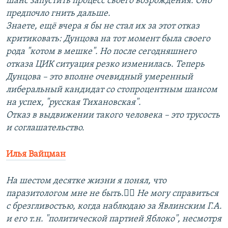
шанс запустить процесс своего возрождения. Оно
предпочло гнить дальше.
Знаете, ещё вчера я бы не стал их за этот отказ
критиковать: Дунцова на тот момент была своего
рода "котом в мешке". Но после сегодняшнего
отказа ЦИК ситуация резко изменилась. Теперь
Дунцова – это вполне очевидный умеренный
либеральный кандидат со стопроцентным шансом
на успех, "русская Тихановская".
Отказ в выдвижении такого человека – это трусость
и соглашательство.
Илья Вайцман
На шестом десятке жизни я понял, что
паразитологом мне не быть.🤷‍♂️ Не могу справиться
с брезгливостью, когда наблюдаю за Явлинским Г.А.
и его т.н. "политической партией Яблоко", несмотря