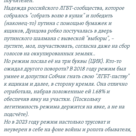
поучителен.
Надежда российского ЛГБТ-сообщества, которое
собралось "собрать волю в кулак" и победить
(наконец-то) путина с помощью бумажек и
ящиков, Дунцова робко постучалась в дверь
путинского шалмана с вывеской "выборы", –
пустите, мол, поучаствовать, согласна даже на сбор
голосов на оккупированных землях..
Но режим послал её на три буквы (ЦИК). Кто-то
ожидал другого поворота? В 2018 году режим был
умнее и допустил Собчак гнать свою "ЛГБТ-паству"
к ящикам и далее, в сторону кремля. Она отлично
отработала, набрав положенные ей 1.68% и
обеспечив явку на участки. (Поскольку
легитимность режима держится на явке, а не на
подсчёте).
Но в 2023 году режим настолько трусоват и
неуверен в себе на фоне войны и ропота обывателя,