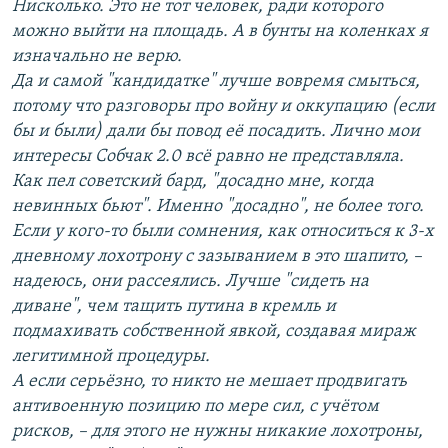
Нисколько. Это не тот человек, ради которого
можно выйти на площадь. А в бунты на коленках я
изначально не верю.
Да и самой "кандидатке" лучше вовремя смыться,
потому что разговоры про войну и оккупацию (если
бы и были) дали бы повод её посадить. Лично мои
интересы Собчак 2.0 всё равно не представляла.
Как пел советский бард, "досадно мне, когда
невинных бьют". Именно "досадно", не более того.
Если у кого-то были сомнения, как относиться к 3-х
дневному лохотрону с зазыванием в это шапито, –
надеюсь, они рассеялись. Лучше "сидеть на
диване", чем тащить путина в кремль и
подмахивать собственной явкой, создавая мираж
легитимной процедуры.
А если серьёзно, то никто не мешает продвигать
антивоенную позицию по мере сил, с учётом
рисков, – для этого не нужны никакие лохотроны,