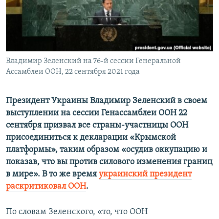
ПРИСОЕДИНЯЙТЕСЬ!
ПОБЕДИТЕЛЕЙ НЕ СУДЯТ?
КРЫМ.НЕПОКОРЕННЫЙ
ELIFBE
Владимир Зеленский на 76-й сессии Генеральной
УКРАИНСКАЯ ПРОБЛЕМА КРЫМА
Ассамблеи ООН, 22 сентября 2021 года
Все сайты RFE/RL
Президент Украины Владимир Зеленский в своем
выступлении на сессии Генассамблеи ООН 22
сентября призвал все страны-участницы ООН
присоединиться к декларации «Крымской
платформы», таким образом «осудив оккупацию и
показав, что вы против силового изменения границ
в мире». В то же время
украинский президент
раскритиковал ООН
.
По словам Зеленского, «то, что ООН