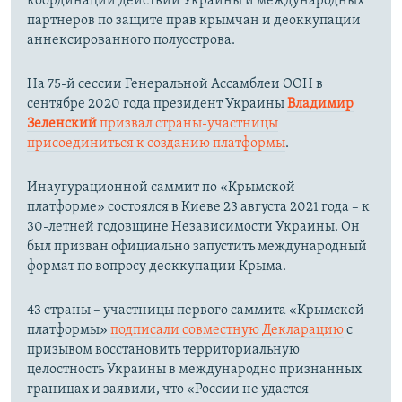
координации действий Украины и международных
партнеров по защите прав крымчан и деоккупации
аннексированного полуострова.
На 75-й сессии Генеральной Ассамблеи ООН в
сентябре 2020 года президент Украины
Владимир
Зеленский
призвал страны-участницы
присоединиться к созданию платформы
.
Инаугурационной саммит по «Крымской
платформе» состоялся в Киеве 23 августа 2021 года – к
30-летней годовщине Независимости Украины. Он
был призван официально запустить международный
формат по вопросу деоккупации Крыма.
43 страны – участницы первого саммита «Крымской
платформы»
подписали совместную Декларацию
с
призывом восстановить территориальную
целостность Украины в международно признанных
границах и заявили, что «России не удастся