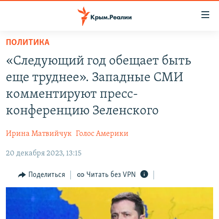
Доступность
ссылки
Вернуться
ПОЛИТИКА
к
НОВОСТИ
«Следующий год обещает быть
основному
СПЕЦПРОЕКТЫ
содержанию
еще труднее». Западные СМИ
ВОДА
Вернутся
ГРУЗ 200
комментируют пресс-
к
ИСТОРИЯ
КАРТА ВОЕННЫХ ОБЪЕКТОВ КРЫМА
конференцию Зеленского
главной
ЕЩЕ
11 ЛЕТ ОККУПАЦИИ КРЫМА. 11 ИСТОРИЙ СОПРОТИВЛЕНИЯ
навигации
Ирина Матвийчук
Голос Америки
Вернутся
РАДІО СВОБОДА
ИНТЕРАКТИВ
к
20 декабря 2023, 13:15
КАК ОБОЙТИ БЛОКИРОВКУ
ИНФОГРАФИКА
поиску
Поделиться
Читать без VPN
ТЕЛЕПРОЕКТ КРЫМ.РЕАЛИИ
Українською
СОВЕТЫ ПРАВОЗАЩИТНИКОВ
Qırımtatar
ПРОПАВШИЕ БЕЗ ВЕСТИ