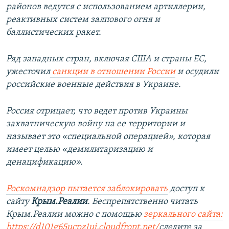
районов ведутся с использованием артиллерии,
реактивных систем залпового огня и
баллистических ракет.
Ряд западных стран, включая США и страны ЕС,
ужесточил
санкции в отношении России
и осудили
российские военные действия в Украине.
Россия отрицает, что ведет против Украины
захватническую войну на ее территории и
называет это «специальной операцией», которая
имеет целью «демилитаризацию и
денацификацию».
Роскомнадзор пытается заблокировать
доступ к
сайту
Крым.Реалии
. Беспрепятственно читать
Крым.Реалии можно с помощью
зеркального сайта:
https://d101g65ucpz1uj.cloudfront.net/
следите за