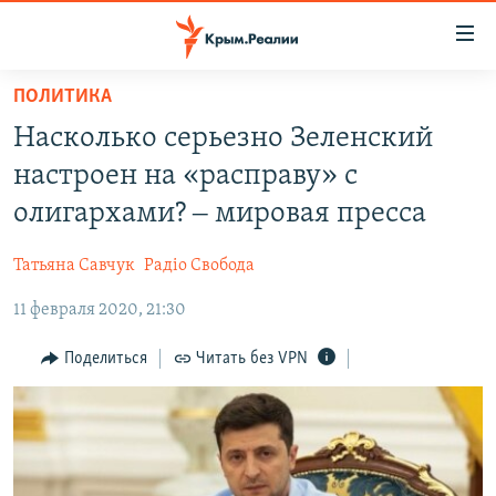
Доступность
ссылки
Вернуться
ПОЛИТИКА
к
НОВОСТИ
Насколько серьезно Зеленский
основному
СПЕЦПРОЕКТЫ
содержанию
настроен на «расправу» с
ВОДА
Вернутся
ГРУЗ 200
олигархами? ‒ мировая пресса
к
ИСТОРИЯ
КАРТА ВОЕННЫХ ОБЪЕКТОВ КРЫМА
главной
Татьяна Савчук
Радіо Свобода
ЕЩЕ
11 ЛЕТ ОККУПАЦИИ КРЫМА. 11 ИСТОРИЙ СОПРОТИВЛЕНИЯ
навигации
Вернутся
11 февраля 2020, 21:30
РАДІО СВОБОДА
ИНТЕРАКТИВ
к
КАК ОБОЙТИ БЛОКИРОВКУ
ИНФОГРАФИКА
Поделиться
Читать без VPN
поиску
ТЕЛЕПРОЕКТ КРЫМ.РЕАЛИИ
Українською
СОВЕТЫ ПРАВОЗАЩИТНИКОВ
Qırımtatar
ПРОПАВШИЕ БЕЗ ВЕСТИ