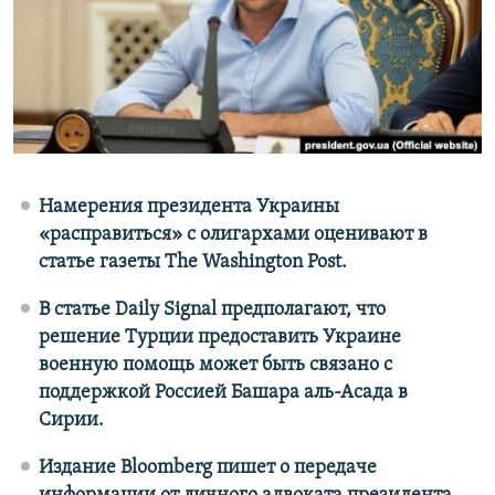
ПРИСОЕДИНЯЙТЕСЬ!
ПОБЕДИТЕЛЕЙ НЕ СУДЯТ?
КРЫМ.НЕПОКОРЕННЫЙ
ELIFBE
УКРАИНСКАЯ ПРОБЛЕМА КРЫМА
Все сайты RFE/RL
Намерения президента Украины
«расправиться» с олигархами оценивают в
статье газеты The Washington Post.
В статье Daily Signal предполагают, что
решение Турции предоставить Украине
военную помощь может быть связано с
поддержкой Россией Башара аль-Асада в
Сирии.
Издание Bloomberg пишет о передаче