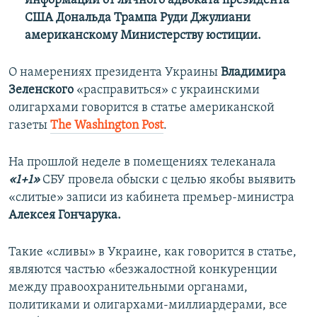
информации от личного адвоката президента
США Дональда Трампа Руди Джулиани
американскому Министерству юстиции.
О намерениях президента Украины
Владимира
Зеленского
«расправиться» с украинскими
олигархами говорится в статье американской
газеты
The Washington Post
.
На прошлой неделе в помещениях телеканала
«1+1»
СБУ провела обыски с целью якобы выявить
«слитые» записи из кабинета премьер-министра
Алексея Гончарука.
Такие «сливы» в Украине, как говорится в статье,
являются частью «безжалостной конкуренции
между правоохранительными органами,
политиками и олигархами-миллиардерами, все