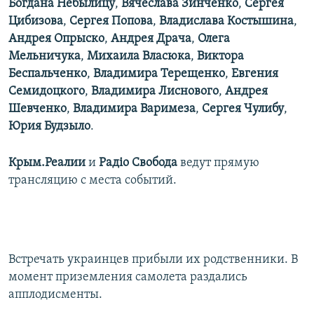
Богдана Небылицу
,
Вячеслава Зинченко
,
Сергея
Цибизова
,
Сергея Попова
,
Владислава Костышина
,
Андрея Опрыско
,
Андрея Драча
,
Олега
Мельничука
,
Михаила Власюка
,
Виктора
Беспальченко
,
Владимира Терещенко
,
Евгения
Семидоцкого
,
Владимира Лиснового
,
Андрея
Шевченко
,
Владимира Варимеза
,
Сергея Чулибу
,
Юрия Будзыло
.
Крым.Реалии
и
Радіо Свобода
ведут прямую
трансляцию с места событий.
Встречать украинцев прибыли их родственники. В
момент приземления самолета раздались
апплодисменты.