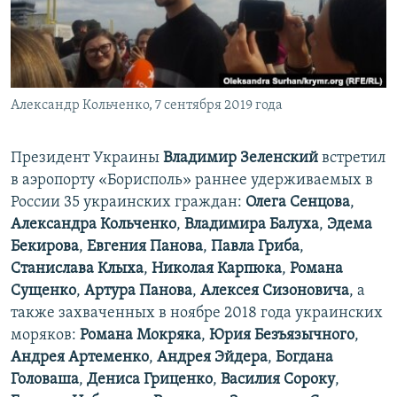
ПРИСОЕДИНЯЙТЕСЬ!
ПОБЕДИТЕЛЕЙ НЕ СУДЯТ?
КРЫМ.НЕПОКОРЕННЫЙ
ELIFBE
Александр Кольченко, 7 сентября 2019 года
УКРАИНСКАЯ ПРОБЛЕМА КРЫМА
Все сайты RFE/RL
Президент Украины
Владимир Зеленский
встретил
в аэропорту «Борисполь» раннее удерживаемых в
России 35 украинских граждан:
Олега Сенцова
,
Александра Кольченко
,
Владимира Балуха
,
Эдема
Бекирова
,
Евгения Панова
,
Павла Гриба
,
Станислава Клыха
,
Николая Карпюка
,
Романа
Сущенко
,
Артура Панова
,
Алексея Сизоновича
, а
также захваченных в ноябре 2018 года украинских
моряков:
Романа Мокряка
,
Юрия Безъязычного
,
Андрея Артеменко
,
Андрея Эйдера
,
Богдана
Головаша
,
Дениса Гриценко
,
Василия Сороку
,