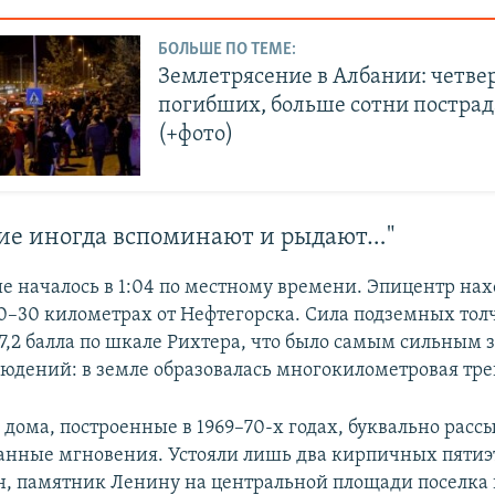
БОЛЬШЕ ПО ТЕМЕ:
Землетрясение в Албании: четве
погибших, больше сотни постра
(+фото)
е иногда вспоминают и рыдают…"
е началось в 1:04 по местному времени. Эпицентр нах
0–30 километрах от Нефтегорска. Сила подземных тол
–7,2 балла по шкале Рихтера, что было самым сильным 
юдений: в земле образовалась многокилометровая тр
дома, построенные в 1969–70-х годах, буквально расс
танные мгновения. Устояли лишь два кирпичных пяти
н, памятник Ленину на центральной площади поселка и