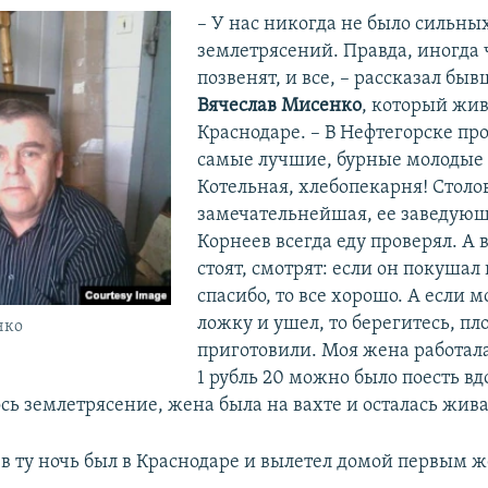
– У нас никогда не было сильны
землетрясений. Правда, иногда
позвенят, и все, – рассказал бы
Вячеслав Мисенко
, который жив
Краснодаре. – В Нефтегорске п
самые лучшие, бурные молодые 
Котельная, хлебопекарня! Столо
замечательнейшая, ее заведую
Корнеев всегда еду проверял. А 
стоят, смотрят: если он покушал 
спасибо, то все хорошо. А если 
ложку и ушел, то берегитесь, пл
нко
приготовили. Моя жена работал
1 рубль 20 можно было поесть вдо
сь землетрясение, жена была на вахте и осталась жива
 в ту ночь был в Краснодаре и вылетел домой первым ж