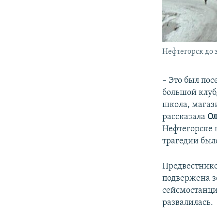
Нефтегорск до 
– Это был пос
большой клуб,
школа, магаз
рассказала
Ол
Нефтегорске 
трагедии было
Предвестников
подвержена з
сейсмостанций
развалилась.