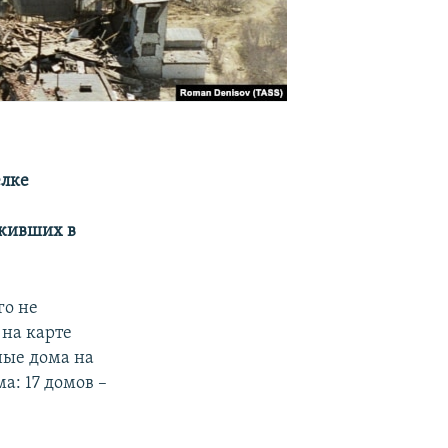
елке
 живших в
го не
 на карте
ные дома на
а: 17 домов –