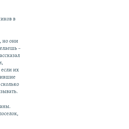
ников в
, но они
делаешь –
рассказал
и,
 если их
жившие
 сколько
азывать.
аны.
поселок,