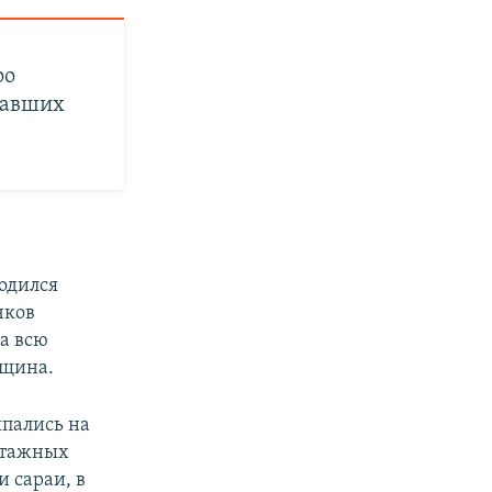
ро
давших
одился
чков
за всю
ещина.
ыпались на
этажных
 сараи, в