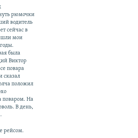
х
 чуть рюмочки
вший водитель
ет сейчас в
рошли мои
годы.
вая была
щий Виктор
все повара
и сказал
молча положил
охо
а поваром. На
воль. В день,
.
е рейсом.