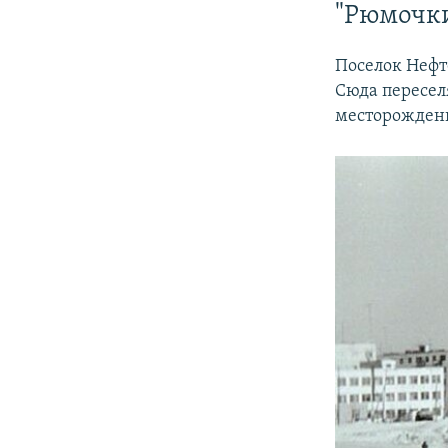
"Рюмочки
Поселок Нефт
Сюда пересел
месторождени