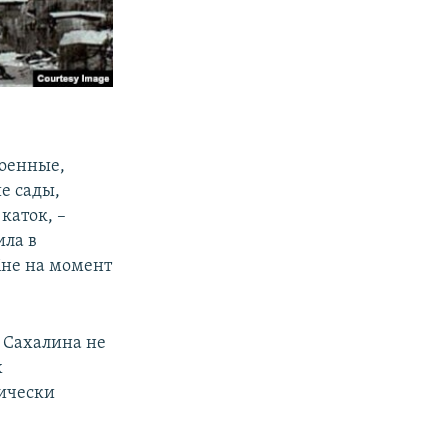
роенные,
ие сады,
каток, –
ила в
Мне на момент
ь Сахалина не
х
тически