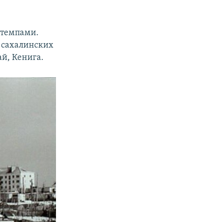
 темпами.
х сахалинских
й, Кенига.