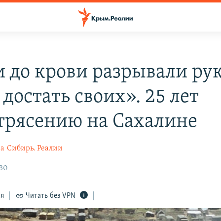
 до крови разрывали рук
достать своих». 25 лет
трясению на Сахалине
ва
Сибирь. Реалии
:30
ся
Читать без VPN