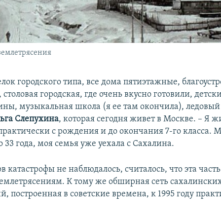
землетрясения
елок городского типа, все дома пятиэтажные, благоуст
 столовая городская, где очень вкусно готовили, детск
ины, музыкальная школа (я ее там окончила), ледовый 
ьга Слепухина
, которая сегодня живет в Москве. – Я ж
практически с рождения и до окончания 7-го класса. 
 33 года, моя семья уже уехала с Сахалина.
 катастрофы не наблюдалось, считалось, что эта част
емлетрясениям. К тому же обширная сеть сахалински
, построенная в советские времена, к 1995 году прак