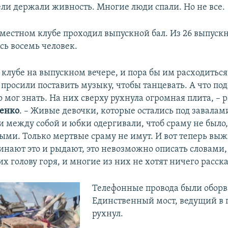
ли держали живность. Многие люди спали. Но не все.
 местном клубе проходил выпускной бал. Из 26 выпуск
сь восемь человек.
 клубе на выпускном вечере, и пора бы им расходиться
 просили поставить музыку, чтобы танцевать. А что по
 мог знать. На них сверху рухнула огромная плита, – 
сенко
. – Живые девочки, которые остались под завалам
и между собой и юбки одергивали, чтоб сраму не было,
ыми. Только мертвые сраму не имут. И вот теперь вы
инают это и рыдают, это невозможно описать словами,
их голову горя, и многие из них не хотят ничего расск
Телефонные провода были оборв
Единственный мост, ведущий в 
рухнул.