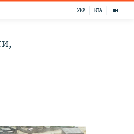
УКР
КТА
и,