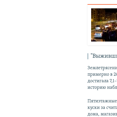
"Выживши
Землетрясени
примерно в 2
достигала 7,1
историю набл
Пятиэтажные 
куски за счи
дома, магази