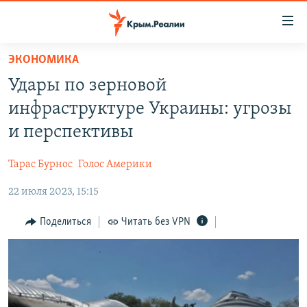
Доступность
ссылки
Вернуться
ЭКОНОМИКА
к
НОВОСТИ
Удары по зерновой
основному
СПЕЦПРОЕКТЫ
содержанию
инфраструктуре Украины: угрозы
ВОДА
Вернутся
ГРУЗ 200
и перспективы
к
ИСТОРИЯ
КАРТА ВОЕННЫХ ОБЪЕКТОВ КРЫМА
главной
Тарас Бурнос
Голос Америки
ЕЩЕ
11 ЛЕТ ОККУПАЦИИ КРЫМА. 11 ИСТОРИЙ СОПРОТИВЛЕНИЯ
навигации
Вернутся
22 июля 2023, 15:15
РАДІО СВОБОДА
ИНТЕРАКТИВ
к
КАК ОБОЙТИ БЛОКИРОВКУ
ИНФОГРАФИКА
Поделиться
Читать без VPN
поиску
ТЕЛЕПРОЕКТ КРЫМ.РЕАЛИИ
Українською
СОВЕТЫ ПРАВОЗАЩИТНИКОВ
Qırımtatar
ПРОПАВШИЕ БЕЗ ВЕСТИ