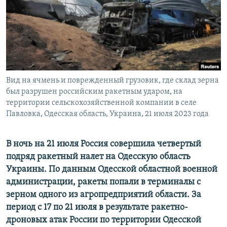
ПРИСОЕДИНЯЙТЕСЬ!
ПОБЕДИТЕЛЕЙ НЕ СУДЯТ?
КРЫМ.НЕПОКОРЕННЫЙ
ELIFBE
УКРАИНСКАЯ ПРОБЛЕМА КРЫМА
Все сайты RFE/RL
Вид на ячмень и поврежденный грузовик, где склад зерна
был разрушен российским ракетным ударом, на
территории сельскохозяйственной компании в селе
Павловка, Одесская область, Украина, 21 июля 2023 года
В ночь на 21 июля Россия совершила четвертый
подряд ракетный налет на Одесскую область
Украины. По данным Одесской областной военной
администрации, ракеты попали в терминалы с
зерном одного из агропредприятий области.
За
период с 17 по 21 июля в результате ракетно-
дроновых атак России по территории Одесской