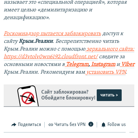
называет это «специальной операцией», которая
имеет целью «демилитаризацию и
денацификацию».
Роскомнадзор пытается заблокировать
доступ к
сайту
Крым.Реалии
. Беспрепятственно читать
Крым.Реалии можно с помощью
зеркального сайта:
https://d3vtolv0wn6192.cloudfront.net/
следите за
основными новостями в
Telegram
,
Instagram
и
Viber
Крым.Реалии. Рекомендуем вам
установить VPN
.
Сайт заблокирован?
читать >
Обойдите блокировку!
Поделиться
Читать без VPN
Follow us