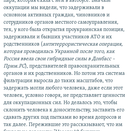
пара, которая ехала с ней в автобусе. Вначале
оккупации мы видели, что задерживали в
основном активных граждан, чиновников и
сотрудников органов местного самоуправления,
тех, у кого была открытая проукраинская позиция,
задерживали и бывших участников АТО и их
родственников (
антитеррористическая операция,
которая проводилась Украиной после того, как
Россия ввела свои гибридные силы в Донбасс –
Прим.РС
), представителей правоохранительных
органов и их родственников. Но потом эта система
фильтрации выросла до таких масштабов, что
задержать могли любого человека, даже если этот
человек, условно говоря, не представляет ценности
для оккупационных сил. Но делалось это, чтобы
склонить человека к доносительству, заставить его
сдавать других под пытками во время допросов и
так далее. Пережившие это рассказывают, что им