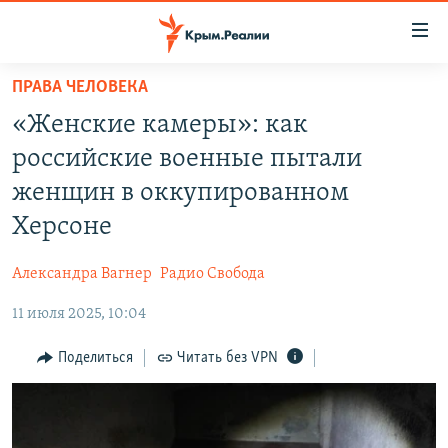
Доступность
ссылки
Вернуться
ПРАВА ЧЕЛОВЕКА
к
НОВОСТИ
«Женские камеры»: как
основному
СПЕЦПРОЕКТЫ
содержанию
российские военные пытали
ВОДА
Вернутся
ГРУЗ 200
женщин в оккупированном
к
ИСТОРИЯ
КАРТА ВОЕННЫХ ОБЪЕКТОВ КРЫМА
Херсоне
главной
ЕЩЕ
11 ЛЕТ ОККУПАЦИИ КРЫМА. 11 ИСТОРИЙ СОПРОТИВЛЕНИЯ
навигации
Александра Вагнер
Радио Свобода
Вернутся
РАДІО СВОБОДА
ИНТЕРАКТИВ
к
11 июля 2025, 10:04
КАК ОБОЙТИ БЛОКИРОВКУ
ИНФОГРАФИКА
поиску
Поделиться
Читать без VPN
ТЕЛЕПРОЕКТ КРЫМ.РЕАЛИИ
Українською
СОВЕТЫ ПРАВОЗАЩИТНИКОВ
Qırımtatar
ПРОПАВШИЕ БЕЗ ВЕСТИ