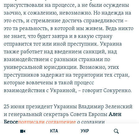
присутствовали на процессе, а не были осуждены
заочно, к сожалению, невозможно. Но надежда на
это есть, и стремление достичь справедливости –
это та реальность, в которой мы живем. Ведь никто
не знает, что будет завтра и в какую страну
отправится тот или иной преступник. Украина
также работает над введением санкций, над
взаимодействием с разными странами по
универсальной юрисдикции. Возможно, этих
преступников задержат на территории тех стран,
которые вовлечены в такой процесс
взаимодействия с Украиной, – говорит Сокуренко.
25 июня президент Украины Владимир Зеленский
и генеральный секретарь Совета Европы
Ален
Берсе
подписали соглашение
о создании
Специального трибунала для расследования
КТА
УКР
преступления агрессии против Украины. Трибунал