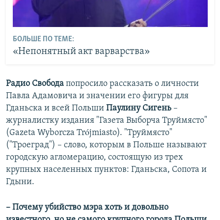
БОЛЬШЕ ПО ТЕМЕ:
«Непонятный акт варварства»
Радио Свобода
попросило рассказать о личности
Павла Адамовича и значении его фигуры для
Гданьска и всей Польши
Паулину Сигень
–
журналистку издания "Газета Выборча Труймясто"
(Gazeta Wyborcza Trójmiasto). "Труймясто"
("Троеград") – слово, которым в Польше называют
городскую агломерацию, состоящую из трех
крупных населенных пунктов: Гданьска, Сопота и
Гдыни.
– Почему убийство мэра хоть и довольно
известного, но не самого крупного города Польши