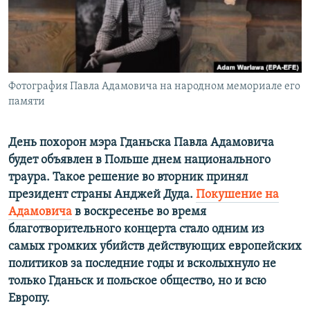
ПРИСОЕДИНЯЙТЕСЬ!
ПОБЕДИТЕЛЕЙ НЕ СУДЯТ?
КРЫМ.НЕПОКОРЕННЫЙ
ELIFBE
Фотография Павла Адамовича на народном мемориале его
УКРАИНСКАЯ ПРОБЛЕМА КРЫМА
памяти
Все сайты RFE/RL
День похорон мэра Гданьска Павла Адамовича
будет объявлен в Польше днем национального
траура. Такое решение во вторник принял
президент страны Анджей Дуда.
Покушение на
Адамовича
в воскресенье во время
благотворительного концерта стало одним из
самых громких убийств действующих европейских
политиков за последние годы и всколыхнуло не
только Гданьск и польское общество, но и всю
Европу.