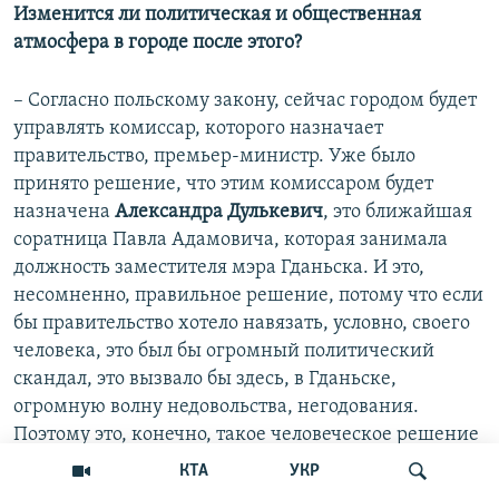
Изменится ли политическая и общественная
атмосфера в городе после этого?
– Согласно польскому закону, сейчас городом будет
управлять комиссар, которого назначает
правительство, премьер-министр. Уже было
принято решение, что этим комиссаром будет
назначена
Александра Дулькевич
, это ближайшая
соратница Павла Адамовича, которая занимала
должность заместителя мэра Гданьска. И это,
несомненно, правильное решение, потому что если
бы правительство хотело навязать, условно, своего
человека, это был бы огромный политический
скандал, это вызвало бы здесь, в Гданьске,
огромную волну недовольства, негодования.
Поэтому это, конечно, такое человеческое решение
– не стараться воспользоваться этой ситуацией
КТА
УКР
политически и назначить комиссаром ближайшую