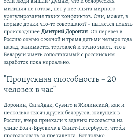
если люди вышли? Думаю, что и белорусская
милиция не готова, нет у нее опыта мирного
урегулирования таких конфликтов. Они, может, в
порыве драки что-то совершают? – пытается понять
происходящее
Дмитрий Доронин
. Он перевез в
Россию семью с женой и тремя детьми четыре года
назад, занимается торговлей и точно знает, что в
Беларуси иметь сопоставимый с российским
заработок пока нереально.
"Пропускная способность – 20
человек в час"
Доронин, Сагайдак, Сувиго и Жилинский, как и
несколько тысяч других белорусов, живущих в
России, вчера приехали к зданию посольства на
улице Бонч-Бруевича в Санкт-Петербурге, чтобы
проголосовать за президента. Вот только