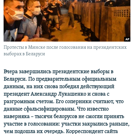
ПРИСОЕДИНЯЙТЕСЬ!
ПОБЕДИТЕЛЕЙ НЕ СУДЯТ?
КРЫМ.НЕПОКОРЕННЫЙ
ELIFBE
УКРАИНСКАЯ ПРОБЛЕМА КРЫМА
Все сайты RFE/RL
Протесты в Минске после голосования на президентских
выборах в Беларуси
Вчера завершились президентские выборы в
Беларуси. По предварительным официальным
данным, на них снова победил действующий
президент Александр Лукашенко и снова с
разгромным счетом. Его соперники считают, что
данные сфальсифицированы. Что известно
наверняка – тысячи белорусов не смогли принять
участие в голосовании: участки закрылись раньше,
чем подошла их очередь. Корреспондент сайта