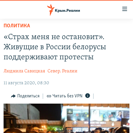
Доступность
ссылки
Вернуться
ПОЛИТИКА
к
НОВОСТИ
«Страх меня не остановит».
основному
СПЕЦПРОЕКТЫ
содержанию
Живущие в России белорусы
ВОДА
Вернутся
ГРУЗ 200
поддерживают протесты
к
ИСТОРИЯ
КАРТА ВОЕННЫХ ОБЪЕКТОВ КРЫМА
главной
Людмила Савицкая
Север. Реалии
ЕЩЕ
11 ЛЕТ ОККУПАЦИИ КРЫМА. 11 ИСТОРИЙ СОПРОТИВЛЕНИЯ
навигации
Вернутся
11 августа 2020, 08:30
РАДІО СВОБОДА
ИНТЕРАКТИВ
к
КАК ОБОЙТИ БЛОКИРОВКУ
ИНФОГРАФИКА
Поделиться
Читать без VPN
поиску
ТЕЛЕПРОЕКТ КРЫМ.РЕАЛИИ
Українською
СОВЕТЫ ПРАВОЗАЩИТНИКОВ
Qırımtatar
ПРОПАВШИЕ БЕЗ ВЕСТИ