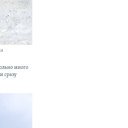
ия
вольно много
и сразу