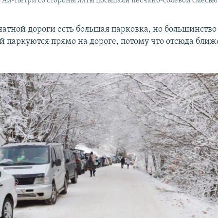
о Ай-Петри со стороны Ялты посыпали песчано-солевой смесью
натной дороги есть большая парковка, но большинство
й паркуются прямо на дороге, потому что отсюда бли