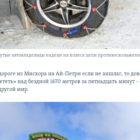
тые автовладельцы надели на колеса цепи противоскольжен
дороге из Мисхора на Ай-Петри если не аншлаг, то до
теть» над бездной 1670 метров за пятнадцать минут – 
другой мир.