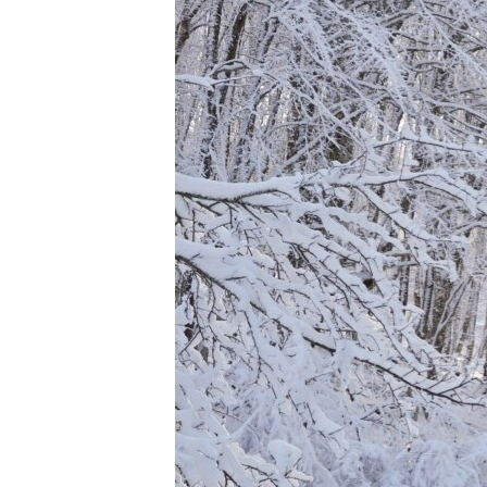
ПОБЕДИТЕЛЕЙ НЕ СУДЯТ?
КРЫМ.НЕПОКОРЕННЫЙ
ELIFBE
УКРАИНСКАЯ ПРОБЛЕМА КРЫМА