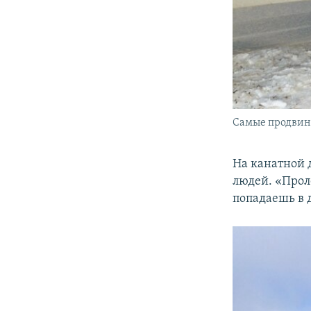
Самые продвину
На канатной 
людей. «Проле
попадаешь в 