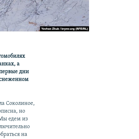
томобилях
анках, а
 первые дни
заснеженном
ла Соколиное,
описна, но
 Мы едем из
ключительно
браться на