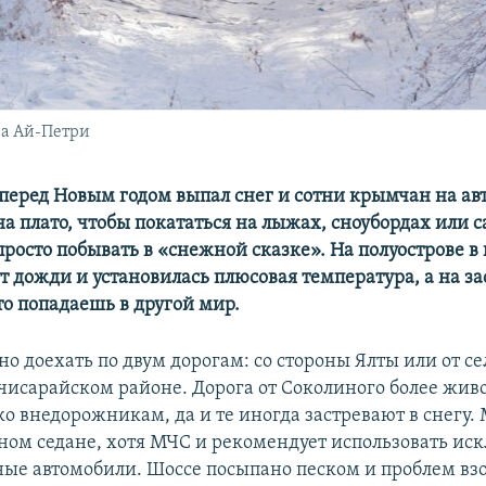
на Ай-Петри
перед Новым годом выпал снег и сотни крымчан на ав
а плато, чтобы покататься на лыжах, сноубордах или с
просто побывать в «снежной сказке». На полуострове в
ут дожди и установилась плюсовая температура, а на 
то попадаешь в другой мир.
о доехать по двум дорогам: со стороны Ялты или от се
хчисарайском районе. Дорога от Соколиного более жив
ко внедорожникам, да и те иногда застревают в снегу.
ном седане, хотя МЧС и рекомендует использовать ис
ые автомобили. Шоссе посыпано песком и проблем взо