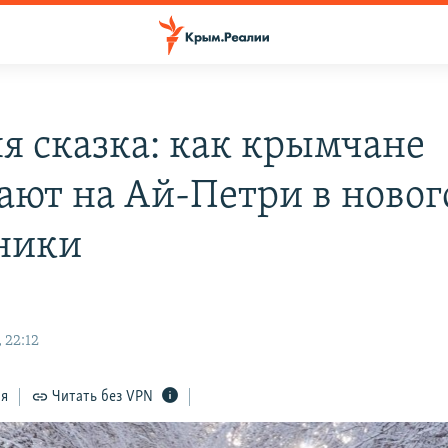
я сказка: как крымчане
ают на Ай-Петри в ново
ники
 22:12
ся
Читать без VPN