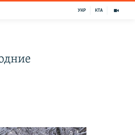
УКР
КТА
годние