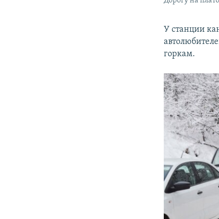
Дорогу на плат
У станции ка
автолюбителе
горкам.