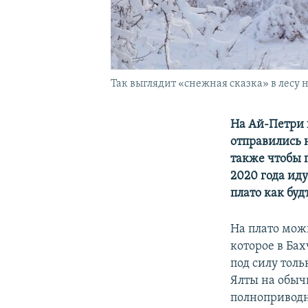
Так выглядит «снежная сказка» в лесу 
На Ай-Петри 
отправились н
также чтобы 
2020 года ид
плато как буд
На плато можн
которое в Ба
под силу толь
Ялты на обыч
полноприводн