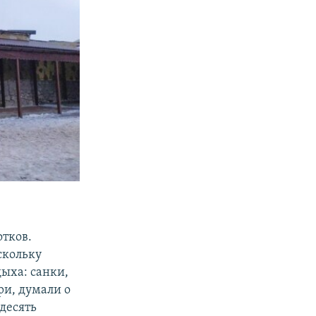
отков.
скольку
дыха: санки,
ри, думали о
 десять