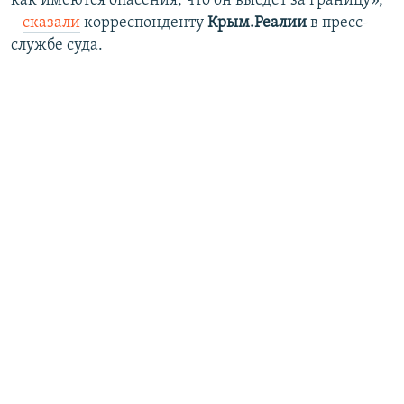
как имеются опасения, что он выедет за границу»,
–
сказали
корреспонденту
Крым.Реалии
в пресс-
службе суда.