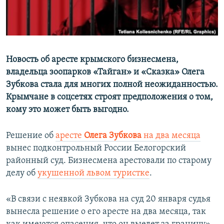
ПРИСОЕДИНЯЙТЕСЬ!
ПОБЕДИТЕЛЕЙ НЕ СУДЯТ?
КРЫМ.НЕПОКОРЕННЫЙ
ELIFBE
Новость об аресте крымского бизнесмена,
УКРАИНСКАЯ ПРОБЛЕМА КРЫМА
владельца зоопарков «Тайган» и «Сказка» Олега
Все сайты RFE/RL
Зубкова стала для многих полной неожиданностью.
Крымчане в соцсетях строят предположения о том,
кому это может быть выгодно.
Решение об
аресте
Олега Зубкова
на два месяца
вынес подконтрольный России Белогорский
районный суд. Бизнесмена арестовали по старому
делу об
укушенной львом туристке
.
«В связи с неявкой Зубкова на суд 20 января судья
вынесла решение о его аресте на два месяца, так