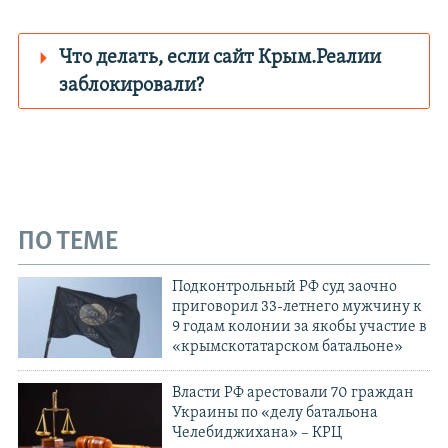
Что делать, если сайт Крым.Реалии
заблокировали?
Роскомнадзор пытается заблокировать
Крым.Реалии
зеркального сайта:
https://d2y4iexggxmbq8.cloudfront.net/
ПО ТЕМЕ
Telegram
Instagram
Viber
Подконтрольный РФ суд заочно
установить VPN
.
приговорил 33-летнего мужчину к
9 годам колонии за якобы участие в
«крымскотатарском батальоне»
Власти РФ арестовали 70 граждан
Украины по «делу батальона
Челебиджихана» – КРЦ