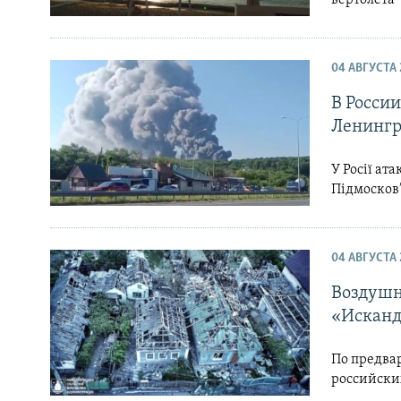
04 АВГУСТА 
В России
Ленингр
У Росії ат
Підмосков’
04 АВГУСТА 
Воздушн
«Исканд
По предва
российски