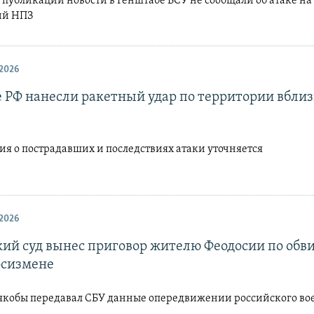
 публикации новости в Генштабе ВСУ не сообщали об атаке на
ий НПЗ
2026
 РФ нанесли ракетный удар по территории вбли
я о пострадавших и последствиях атаки уточняется
2026
кий суд вынес приговор жителю Феодосии по обв
осизмене
кобы передавал СБУ данные опередвижении российского во