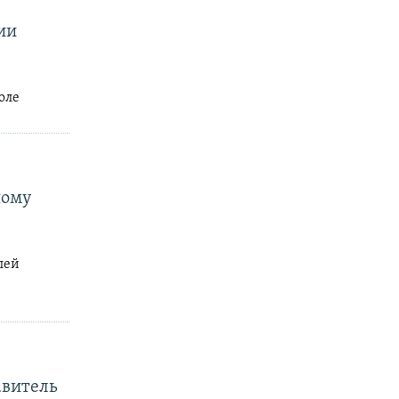
ии
оле
ному
лей
авитель