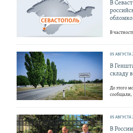
ПОБЕДИТЕЛЕЙ НЕ СУДЯТ?
В Севаст
российс
КРЫМ.НЕПОКОРЕННЫЙ
обломко
ELIFBE
В частност
УКРАИНСКАЯ ПРОБЛЕМА КРЫМА
05 АВГУСТА 
В Геншт
складу 
До этого 
сообщали, 
05 АВГУСТА 
В Росси