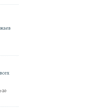
ожаев
всех
о 20