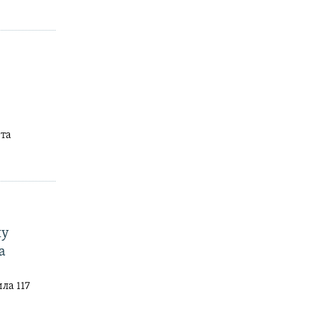
 та
ну
а
ла 117