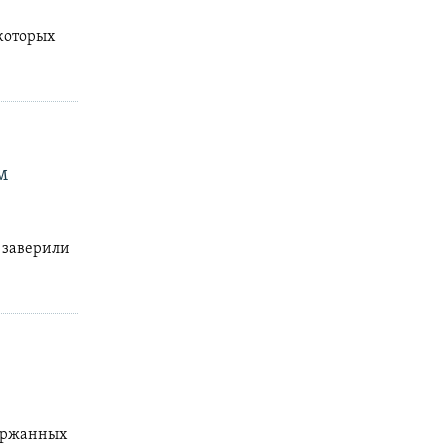
екоторых
м
 заверили
держанных