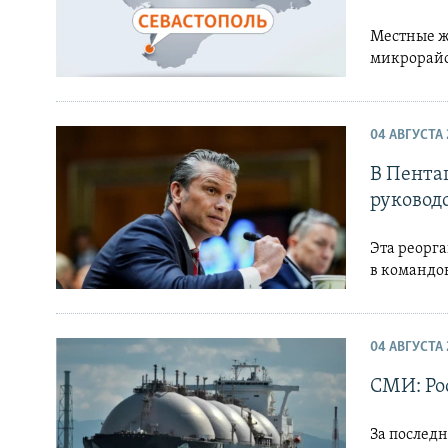
Местные жи
микрорайо
04 АВГУСТА 
В Пента
руковод
Эта реорг
в командо
04 АВГУСТА 
СМИ: Ро
За послед