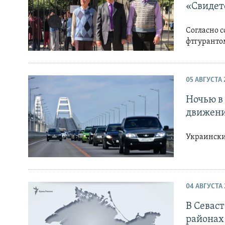
«Свидет
Согласно с
фтгурантом
05 АВГУСТА 
Ночью в
движени
Украински
04 АВГУСТА 
В Севас
районах