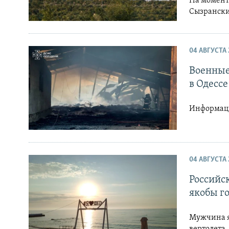
На момент
Сызранск
04 АВГУСТА 
Военные
в Одессе
Информаци
04 АВГУСТА 
Российс
якобы г
Мужчина я
вертолета