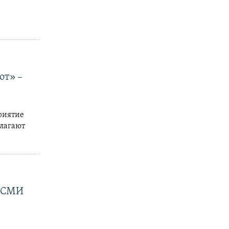
от» –
риятие
длагают
, СМИ