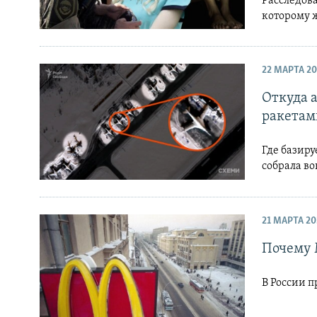
Расследов
которому 
22 МАРТА 20
Откуда 
ракетам
Где базиру
собрала в
21 МАРТА 20
Почему M
В России п