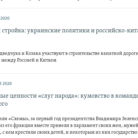
 2020
 стройка: украинские политики и российско-ки
ведчука и Козака участвуют в строительстве канатной дорог
 между Россией и Китаем
Я 2020
ые ценности «слуг народа»: кумовство в команд
ого
или «Схемы», за первый год президентства Владимира Зеленс
из его фракции вместе привели в парламент своих жен, мужей,
х, с кем крестили своих детей, и некоторым из них государств