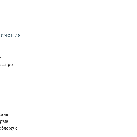
ничения
и.
 запрет
емлю
орые
облему с