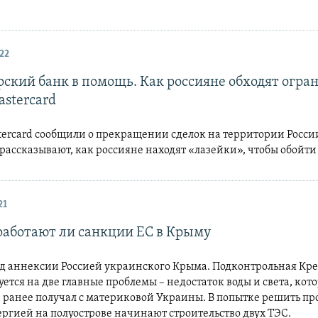
22
ский банк в помощь. Как россияне обходят огра
astercard
tercard сообщили о прекращении сделок на территории Росси
ассказывают, как россияне находят «лазейки», чтобы обойти
21
работают ли санкции ЕС в Крыму
од аннексии Россией украинского Крыма. Подконтрольная Кр
уется на две главные проблемы – недостаток воды и света, кот
 ранее получал с материковой Украины. В попытке решить пр
ргией на полуострове начинают строительство двух ТЭС.