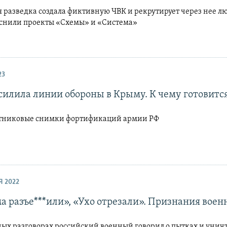
 разведка создала фиктивную ЧВК и рекрутирует через нее л
яснили проекты «Схемы» и «Система»
23
усилила линии обороны в Крыму. К чему готовитс
тниковые снимки фортификаций армии РФ
Я 2022
а разъе***или», «Ухо отрезали». Признания воен
ных разговорах российский военный говорил о пытках и уни