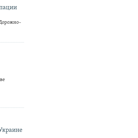
упации
 «Дорожно–
ове
 Украине