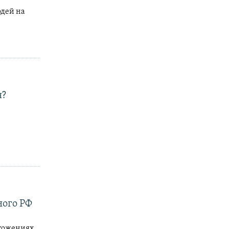
юдей на
я?
ного РФ
чтожениях