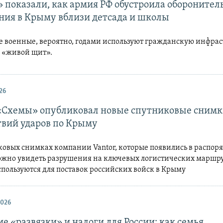
 показали, как армия РФ обустроила обороните
ния в Крыму вблизи детсада и школы
е военные, вероятно, годами используют гражданскую инфрас
 «живой щит».
26
«Схемы» опубликовал новые спутниковые сним
твий ударов по Крыму
ковых снимках компании Vantor, которые появились в распо
ожно увидеть разрушения на ключевых логистических маршру
пользуются для поставок российских войск в Крыму
2026
 «развязки» и налоги для России: как семья