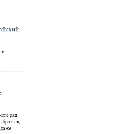
тайский
и и
е
кого ряд
 братьев,
о даже