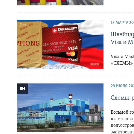
17 МАРТА 20
Швейцар
Visa и M
Visa и Mas
«СХЕМЫ» р
29 ИЮЛЯ 20
Схемы: 
Восьмой г
власть жал
полуостров
электроэне