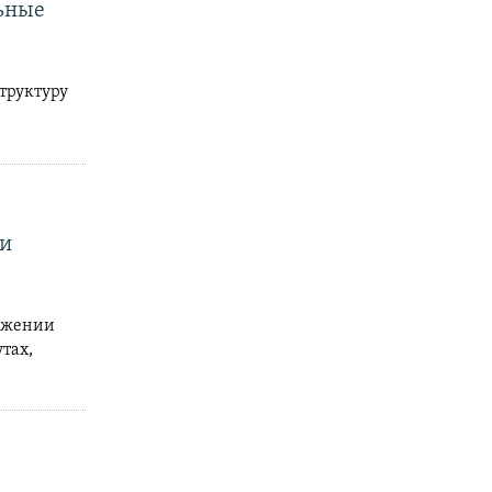
льные
труктуру
ки
ряжении
тах,