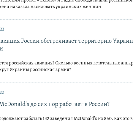
ательский проект «Схемы» и Радио Свобода нашли российского
жена наказала насиловать украинских женщин
22
авиация России обстреливает территорию Украи
и
ется российская авиация? Сколько военных летательных аппа
округ Украины российская армия?
22
cDonald's до сих пор работает в России?
родолжают работать 132 заведения McDonald's из 850. Как это