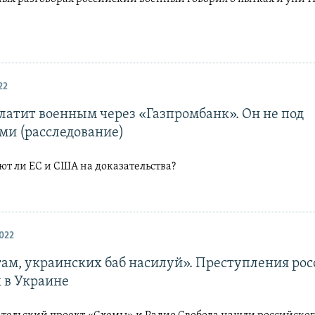
22
платит военным через «Газпромбанк». Он не под
ми (расследование)
ют ли ЕС и США на доказательства?
022
там, украинских баб насилуй». Преступления ро
 в Украине