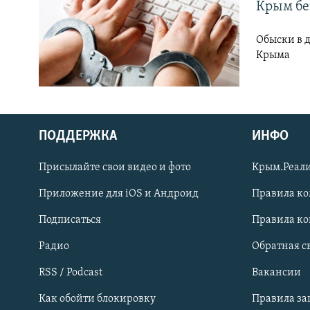
ПОБЕДИТЕЛЕЙ НЕ СУДЯТ?
Крым бе
КРЫМ.НЕПОКОРЕННЫЙ
Обыски в 
ELIFBE
Крыма
УКРАИНСКАЯ ПРОБЛЕМА КРЫМА
ПОДДЕРЖКА
ИНФО
Присылайте свои видео и фото
Крым.Реали
Приложение для iOS и Андроид
Правила к
Українською
Подписаться
Правила к
Qırımtatar
Радио
Обратная с
RSS / Podcast
Вакансии
ПРИСОЕДИНЯЙТЕСЬ!
Как обойти блокировку
Правила з