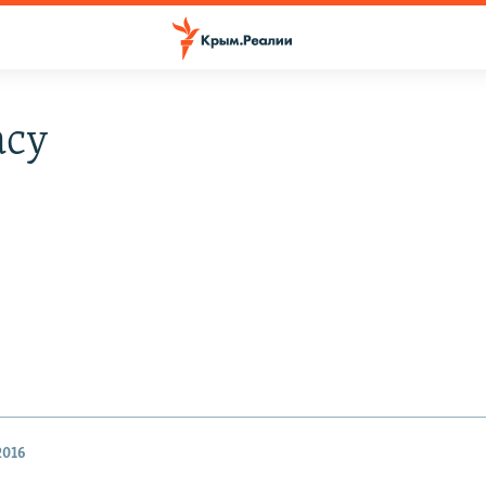
acy
2016