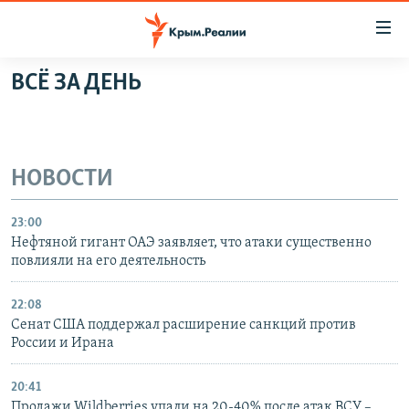
Доступность
ссылки
Вернуться
ВСЁ ЗА ДЕНЬ
к
НОВОСТИ
основному
СПЕЦПРОЕКТЫ
содержанию
ВОДА
Вернутся
ГРУЗ 200
НОВОСТИ
к
ИСТОРИЯ
КАРТА ВОЕННЫХ ОБЪЕКТОВ КРЫМА
главной
23:00
ЕЩЕ
11 ЛЕТ ОККУПАЦИИ КРЫМА. 11 ИСТОРИЙ СОПРОТИВЛЕНИЯ
навигации
Нефтяной гигант ОАЭ заявляет, что атаки существенно
Вернутся
РАДІО СВОБОДА
повлияли на его деятельность
ИНТЕРАКТИВ
к
КАК ОБОЙТИ БЛОКИРОВКУ
ИНФОГРАФИКА
поиску
22:08
Сенат США поддержал расширение санкций против
ТЕЛЕПРОЕКТ КРЫМ.РЕАЛИИ
Українською
России и Ирана
СОВЕТЫ ПРАВОЗАЩИТНИКОВ
Qırımtatar
20:41
ПРОПАВШИЕ БЕЗ ВЕСТИ
Продажи Wildberries упали на 20-40% после атак ВСУ –