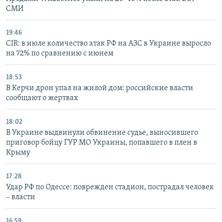
ПРИСОЕДИНЯЙТЕСЬ!
СМИ
ПОБЕДИТЕЛЕЙ НЕ СУДЯТ?
КРЫМ.НЕПОКОРЕННЫЙ
19:46
CIR: в июле количество атак РФ на АЗС в Украине выросло
ELIFBE
на 72% по сравнению с июнем
УКРАИНСКАЯ ПРОБЛЕМА КРЫМА
Все сайты RFE/RL
18:53
В Керчи дрон упал на жилой дом: российские власти
сообщают о жертвах
18:02
В Украине выдвинули обвинение судье, выносившего
приговор бойцу ГУР МО Украины, попавшего в плен в
Крыму
17:28
Удар РФ по Одессе: поврежден стадион, пострадал человек
– власти
16:59