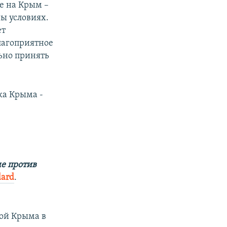
е на Крым –
ы условиях.
ет
лагоприятное
ьно принять
ка Крыма -
е против
dard
.
вой Крыма в