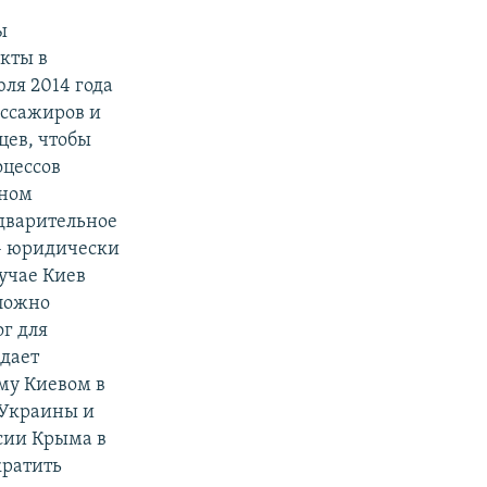
ы
кты в
ля 2014 года
пассажиров и
цев, чтобы
оцессов
нном
едварительное
– юридически
учае Киев
 ложно
ог для
адает
му Киевом в
е Украины и
сии Крыма в
кратить