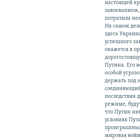
настоящей кр
завоеванием, 
потратила не
На самом дел
здесь Украина
успешного за
окажется в п
дорогостоящу
Путина. Его 
особой угроз
держать под 
соединяющий 
последствия 
режиме, будут
что Путин ни
условиях Пут
проигрышными
мировая войн