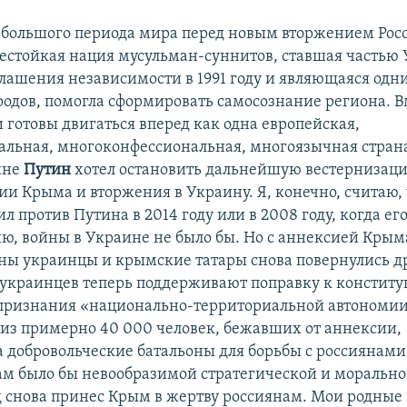
ебольшого периода мира перед новым вторжением Росс
нестойкая нация мусульман-суннитов, ставшая частью
глашения независимости в 1991 году и являющаяся одни
одов, помогла сформировать самосознание региона. 
 готовы двигаться вперед как одна европейская,
льная, многоконфессиональная, многоязычная стран
ине
Путин
хотел остановить дальнейшую вестернизац
ии Крыма и вторжения в Украину. Я, конечно, считаю, 
л против Путина в 2014 году или в 2008 году, когда ег
ию, войны в Украине не было бы. Но с аннексией Крым
ны украинцы и крымские татары снова повернулись дру
украинцев теперь поддерживают поправку к констит
 признания «национально-территориальной автономи
ь из примерно 40 000 человек, бежавших от аннексии,
 добровольческие батальоны для борьбы с россиянами
м было бы невообразимой стратегической и моральн
д снова принес Крым в жертву россиянам. Мои родные