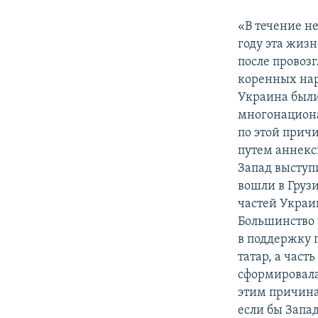
«В течение н
году эта жиз
после провоз
коренных нар
Украина были
многонациона
по этой прич
путем аннекс
Запад выступи
вошли в Груз
частей Украи
Большинство 
в поддержку
татар, а част
сформировала
этим причина
если бы Запа