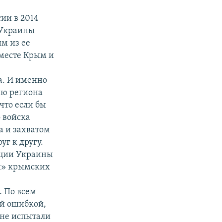
ии в 2014
 Украины
м из ее
Вместе Крым и
а. И именно
ию региона
что если бы
о войска
а и захватом
г к другу.
уции Украины
и» крымских
. По всем
ой ошибкой,
 не испытали