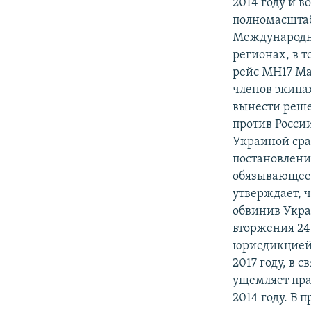
2014 году и 
полномасштаб
Международны
регионах, в 
рейс MH17 Mal
членов экипа
вынести реше
против Росси
Украиной сра
постановлени
обязывающее 
утверждает, 
обвинив Укра
вторжения 24 
юрисдикцией.
2017 году, в 
ущемляет пра
2014 году. В