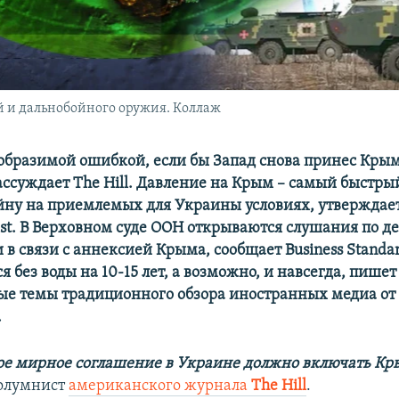
й и дальнобойного оружия. Коллаж
образимой ошибкой, если бы Запад снова принес Крым
ассуждает Тhe Нill. Давление на Крым – самый быстры
йну на приемлемых для Украины условиях, утверждае
ost. В Верховном суде ООН открываются слушания по д
 в связи с аннексией Крыма, сообщает Вusiness Standa
я без воды на 10-15 лет, а возможно, и навсегда, пише
ые темы традиционного обзора иностранных медиа от
.
е мирное соглашение в Украине должно включать К
колумнист
американского журнала
Тhe Нill
.