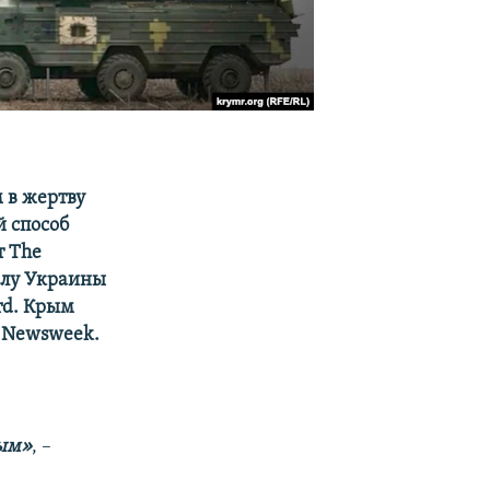
 в жертву
й способ
т Тhe
елу Украины
rd. Крым
т Newsweek.
рым»
, –