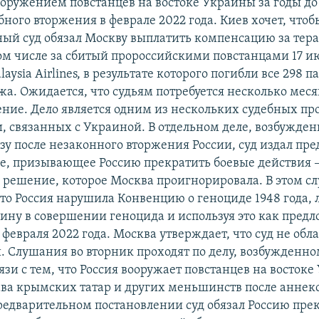
вооружением повстанцев на востоке Украины за годы до
ного вторжения в феврале 2022 года. Киев хочет, чтоб
й суд обязал Москву выплатить компенсацию за тера
том числе за сбитый пророссийскими повстанцами 17 ию
aysia Airlines, в результате которого погибли все 298 
жа. Ожидается, что судьям потребуется несколько меся
ние. Дело является одним из нескольких судебных пр
и, связанных с Украиной. В отдельном деле, возбужде
зу после незаконного вторжения России, суд издал пр
е, призывающее Россию прекратить боевые действия 
решение, которое Москва проигнорировала. В этом сл
что Россия нарушила Конвенцию о геноциде 1948 года,
ину в совершении геноцида и используя это как предл
февраля 2022 года. Москва утверждает, что суд не обл
 Слушания во вторник проходят по делу, возбужденно
связи с тем, что Россия вооружает повстанцев на восток
ва крымских татар и других меньшинств после аннек
 предварительном постановлении суд обязал Россию пре