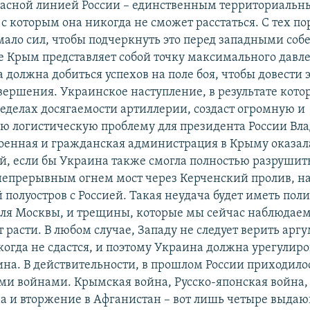
асной линией России – единственным территориаль
с которым она никогда не сможет расстаться. С тех по
мало сил, чтобы подчеркнуть это перед западными соб
е Крым представляет собой точку максимального давл
 должна добиться успехов на поле боя, чтобы довести 
вершения. Украинское наступление, в результате кото
ределах досягаемости артиллерии, создаст огромную и
ю логистическую проблему для президента России Вл
военная и гражданская администрация в Крыму оказал
ой, если бы Украина также смогла полностью разрушит
непрерывным огнем мост через Керченский пролив, 
полуостров с Россией. Такая неудача будет иметь пол
для Москвы, и трещины, которые мы сейчас наблюдаем
 расти. В любом случае, Западу не следует верить аргу
когда не сдастся, и поэтому Украина должна урегулиро
ина. В действительности, в прошлом России приходило
 войнами. Крымская война, Русско-японская война,
а и вторжение в Афганистан – вот лишь четыре выда