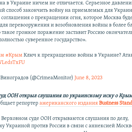
на в Украине ничем не отличается. Серьезное давлени
й способ закончить войну на приемлемых для Украин
т соглашения о прекращении огня, которое Москва буд
 для перевооружения и возобновления войны в более б
о такое громкое поражение заставит Россию окончател
полностью суверенное государство».
им
#Крым
Ключ к прекращению войны в Украине? Ата
4WLedsTxFU
Виноградов (@CrimeaMonitor)
June 8, 2023
уд ООН открыл слушания по украинскому иску о Крым
ообщает репортер
американского издания
Вusiness Stan
в Верховном суде ООН открываются слушания по делу,
у Украиной против России в связи с аннексией Моск