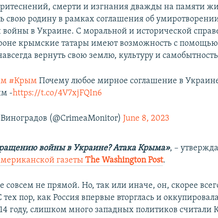
притеснений, смерти и изгнания дважды на памяти ж
ть свою родину в рамках соглашения об умиротворени
войны в Украине. С моральной и исторической справ
роне крымские татары имеют возможность с помощь
навсегда вернуть свою землю, культуру и самобытность
им
#Крым
Почему любое мирное соглашение в Украин
м -
https://t.co/4V7xjFQIn6
Виноградов (@CrimeaMonitor)
June 8, 2023
кращению войны в Украине? Атака Крыма»
, – утвержд
американской газеты
Тhe Washington Post
.
е совсем не прямой. Но, так или иначе, он, скорее всег
 тех пор, как Россия впервые вторглась и оккупировала
14 году, слишком много западных политиков считали