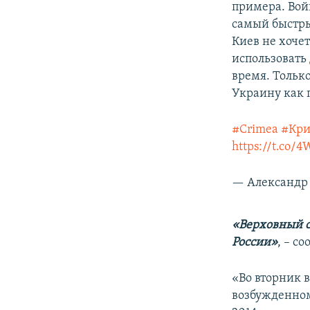
примера. Вой
самый быстры
Киев не хоче
использовать
время. Тольк
Украину как 
#Crimea
#Кр
https://t.co/
— Александр 
«Верховный с
России»
, – с
«Во вторник 
возбужденном