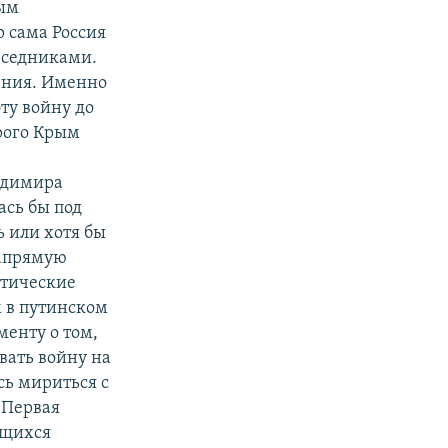
ным
р сама Россия
еседниками.
ения. Именно
эту войну до
рого Крым
адимира
ась бы под
ь или хотя бы
напрямую
итические
 в путинском
менту о том,
вать войну на
сь мириться с
 Первая
ющихся