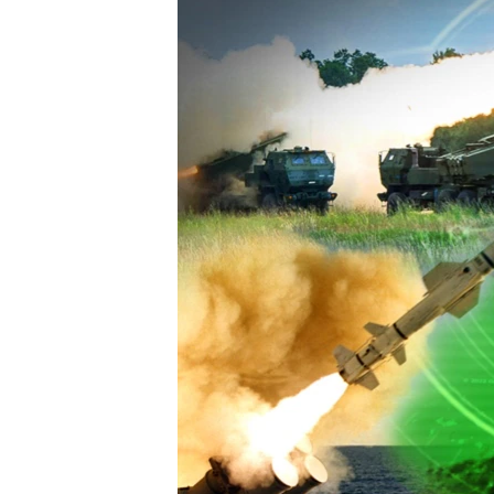
ПОБЕДИТЕЛЕЙ НЕ СУДЯТ?
КРЫМ.НЕПОКОРЕННЫЙ
ELIFBE
УКРАИНСКАЯ ПРОБЛЕМА КРЫМА