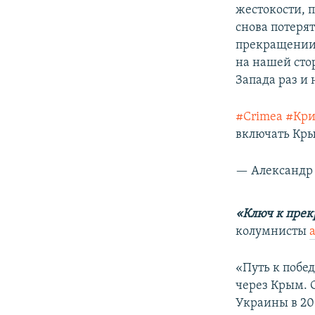
жестокости, 
снова потеря
прекращении 
на нашей сто
Запада раз и 
#Crimea
#Кр
включать Кры
— Александр 
«Ключ к пре
колумнисты
«Путь к побед
через Крым. С
Украины в 20