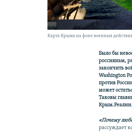
Карта Крыма на фоне военных действи
Было бы нево
россиянам, р
закончить во
Washington P
против России
может остатьс
Таковы главн
Крым.Реалии
«Почему любо
рассуждает 