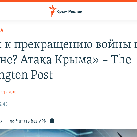
НА
 к прекращению войны 
не? Атака Крыма» – Тhe
ngton Post
оградов
2:45
ся
Читать без VPN