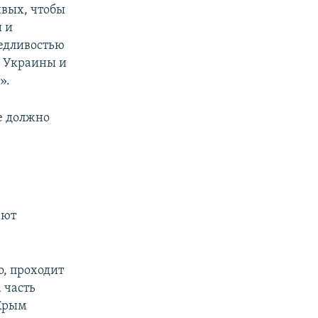
ивых, чтобы
и и
едливостью
ю Украины и
».
е должно
ают
о, проходит
 часть
 Крым