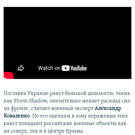
Поставка Украине ракет большой дальности, таких
как Storm Shadow, значительно меняет расклад сил
на фронте, считает военный эксперт
Александр
Коваленко
. По его оценкам в зону поражения этих
ракет попадают российские военные объекты как
на севере, так и в центре Крыма.