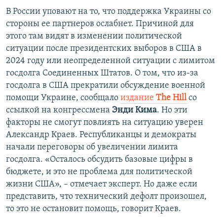
В России уповают на то, что поддержка Украины со
стороны ее партнеров ослабнет. Причиной для
этого там видят в изменении политической
ситуации после президентских выборов в США в
2024 году или неопределенной ситуации с лимитом
госдолга Соединенных Штатов. О том, что из-за
госдолга в США прекратили обсуждение военной
помощи Украине, сообщало
издание
The Hill
со
ссылкой на конгрессмена
Энди Кима
. Но эти
факторы не смогут повлиять на ситуацию уверен
Александр Краев. Республиканцы и демократы
начали переговоры об увеличении лимита
госдолга. «Осталось обсудить базовые цифры в
бюджете, и это не проблема для политической
жизни США», – отмечает эксперт. Но даже если
представить, что технический дефолт произошел,
то это не остановит помощь, говорит Краев.