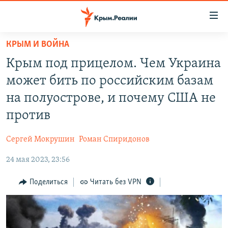
Доступность
ссылки
Вернуться
КРЫМ И ВОЙНА
к
НОВОСТИ
Крым под прицелом. Чем Украина
основному
СПЕЦПРОЕКТЫ
содержанию
может бить по российским базам
ВОДА
Вернутся
ГРУЗ 200
на полуострове, и почему США не
к
ИСТОРИЯ
КАРТА ВОЕННЫХ ОБЪЕКТОВ КРЫМА
против
главной
ЕЩЕ
11 ЛЕТ ОККУПАЦИИ КРЫМА. 11 ИСТОРИЙ СОПРОТИВЛЕНИЯ
навигации
Сергей Мокрушин
Роман Спиридонов
Вернутся
РАДІО СВОБОДА
ИНТЕРАКТИВ
к
24 мая 2023, 23:56
КАК ОБОЙТИ БЛОКИРОВКУ
ИНФОГРАФИКА
поиску
Поделиться
Читать без VPN
ТЕЛЕПРОЕКТ КРЫМ.РЕАЛИИ
Українською
СОВЕТЫ ПРАВОЗАЩИТНИКОВ
Qırımtatar
ПРОПАВШИЕ БЕЗ ВЕСТИ