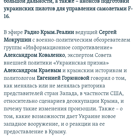
большой дальности, а также – анонсов подготовки
украинских пилотов для управления самолетами F-
16.
В эфире
Радио Крым.Реалии
ведущий
Сергей
Мокрушин
с военно-политическим обозревателем
группы «Информационное сопротивление»
Александром Коваленко
, экспертом Совета
внешней политики «Украинская призма»
Александром Краевым
и крымским историком и
политологом
Евгенией Горюновой
говорил о том,
как менялась или не менялась риторика
представителей стран Запада, в частности США,
относительно сценариев деоккупации Крыма, и
почему такие изменения произошли. Также – о
том, какие возможности дает Украине новое
западное вооружение, и о реакции на ее
предоставление в Крыму.