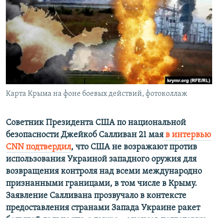
ПРИСОЕДИНЯЙТЕСЬ!
ПОБЕДИТЕЛЕЙ НЕ СУДЯТ?
КРЫМ.НЕПОКОРЕННЫЙ
ELIFBE
УКРАИНСКАЯ ПРОБЛЕМА КРЫМА
Все сайты RFE/RL
Карта Крыма на фоне боевых действий, фотоколлаж
​Советник Президента США по национальной
безопасности Джейкоб Салливан 21 мая
в интервью
CNN подтвердил
, что США не возражают против
использования Украиной западного оружия для
возвращения контроля над всеми международно
признанными границами, в том числе в Крыму.
Заявление Салливана прозвучало в контексте
предоставления странами Запада Украине ракет