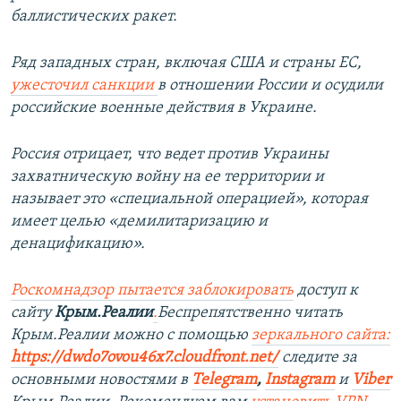
баллистических ракет.
Ряд западных стран, включая США и страны ЕС,
ужесточил санкции
в отношении России и осудили
российские военные действия в Украине.
Россия отрицает, что ведет против Украины
захватническую войну на ее территории и
называет это «специальной операцией», которая
имеет целью «демилитаризацию и
денацификацию».
Роскомнадзор пытается заблокировать
доступ к
сайту
Крым.Реалии
.
Беспрепятственно читать
Крым.Реалии можно с помощью
зеркального сайта:
https://dwdo7ovou46x7.cloudfront.net/
следите за
основными новостями в
Telegram
,
Instagram
и
Viber