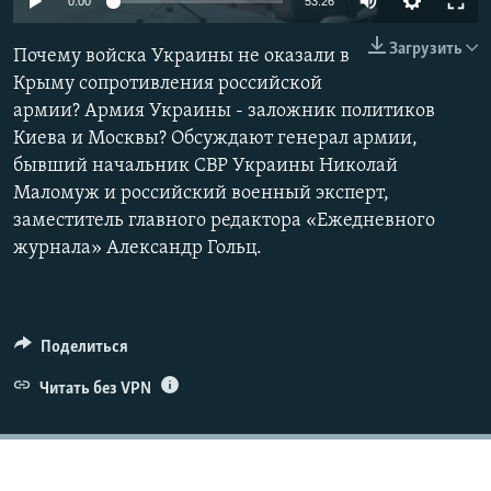
0:00
53:26
ПРИСОЕДИНЯЙТЕСЬ!
ПОБЕДИТЕЛЕЙ НЕ СУДЯТ?
Загрузить
Почему войска Украины не оказали в
КРЫМ.НЕПОКОРЕННЫЙ
Крыму сопротивления российской
ELIFBE
армии? Армия Украины - заложник политиков
Киева и Москвы? Обсуждают генерал армии,
УКРАИНСКАЯ ПРОБЛЕМА КРЫМА
бывший начальник СВР Украины Николай
Все сайты RFE/RL
Маломуж и российский военный эксперт,
заместитель главного редактора «Ежедневного
журнала» Александр Гольц.
Поделиться
Читать без VPN