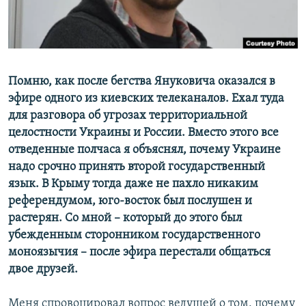
ПРИСОЕДИНЯЙТЕСЬ!
ПОБЕДИТЕЛЕЙ НЕ СУДЯТ?
КРЫМ.НЕПОКОРЕННЫЙ
ELIFBE
Помню, как после бегства Януковича оказался в
УКРАИНСКАЯ ПРОБЛЕМА КРЫМА
эфире одного из киевских телеканалов. Ехал туда
Все сайты RFE/RL
для разговора об угрозах территориальной
целостности Украины и России. Вместо этого все
отведенные полчаса я объяснял, почему Украине
надо срочно принять второй государственный
язык. В Крыму тогда даже не пахло никаким
референдумом, юго-восток был послушен и
растерян. Со мной – который до этого был
убежденным сторонником государственного
моноязычия – после эфира перестали общаться
двое друзей.
Меня спровоцировал вопрос ведущей о том, почему