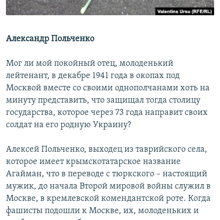
ПРИСОЕДИНЯЙТЕСЬ!
ПОБЕДИТЕЛЕЙ НЕ СУДЯТ?
КРЫМ.НЕПОКОРЕННЫЙ
Александр Польченко
ELIFBE
УКРАИНСКАЯ ПРОБЛЕМА КРЫМА
Мог ли мой покойный отец, молоденький
Все сайты RFE/RL
лейтенант, в декабре 1941 года в окопах под
Москвой вместе со своими однополчанами хоть на
минуту представить, что защищал тогда столицу
государства, которое через 73 года направит своих
солдат на его родную Украину?
Алексей Польченко, выходец из таврийского села,
которое имеет крымскотатарское название
Агайман, что в переводе с тюркского – настоящий
мужик, до начала Второй мировой войны служил в
Москве, в кремлевской комендантской роте. Когда
фашисты подошли к Москве, их, молоденьких и