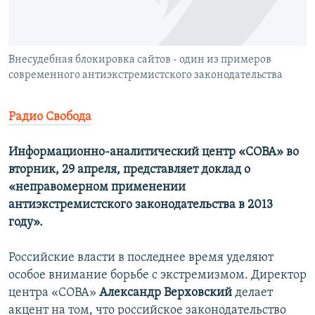
ПРИСОЕДИНЯЙТЕСЬ!
ПОБЕДИТЕЛЕЙ НЕ СУДЯТ?
КРЫМ.НЕПОКОРЕННЫЙ
Внесудебная блокировка сайтов - один из примеров
ELIFBE
современного антиэкстремистского законодательства
УКРАИНСКАЯ ПРОБЛЕМА КРЫМА
Все сайты RFE/RL
Радио Свобода
Информационно-аналитический центр «СОВА» во
вторник, 29 апреля, представляет доклад о
«неправомерном применении
антиэкстремистского законодательства в 2013
году».
Российские власти в последнее время уделяют
особое внимание борьбе с экстремизмом. Директор
центра «СОВА»
Александр Верховский
делает
акцент на том, что российское законодательство