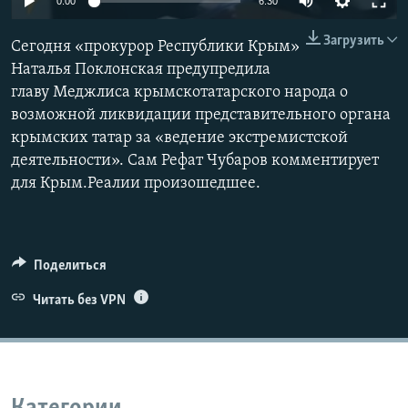
0:00
6:30
ПРИСОЕДИНЯЙТЕСЬ!
ПОБЕДИТЕЛЕЙ НЕ СУДЯТ?
Загрузить
Сегодня «прокурор Республики Крым»
КРЫМ.НЕПОКОРЕННЫЙ
Наталья Поклонская предупредила
ELIFBE
главу Меджлиса крымскотатарского народа о
возможной ликвидации представительного органа
УКРАИНСКАЯ ПРОБЛЕМА КРЫМА
крымских татар за «ведение экстремистской
Все сайты RFE/RL
деятельности». Сам Рефат Чубаров комментирует
для Крым.Реалии произошедшее.
Поделиться
Читать без VPN