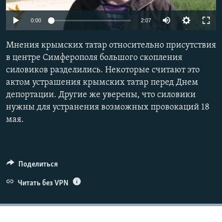
ПРИСОЕДИНЯЙТЕСЬ!
ПОБЕДИТЕЛЕЙ НЕ СУДЯТ?
0:00
2:07
КРЫМ.НЕПОКОРЕННЫЙ
Мнения крымских татар относительно присутствия
ELIFBE
в центре Симферополя большого скопления
УКРАИНСКАЯ ПРОБЛЕМА КРЫМА
силовиков разделились. Некоторые считают это
Все сайты RFE/RL
актом устрашения крымских татар перед Днем
депортации. Другие же уверены, что силовики
нужны для устранения возможных провокаций 18
мая.
Поделиться
Читать без VPN