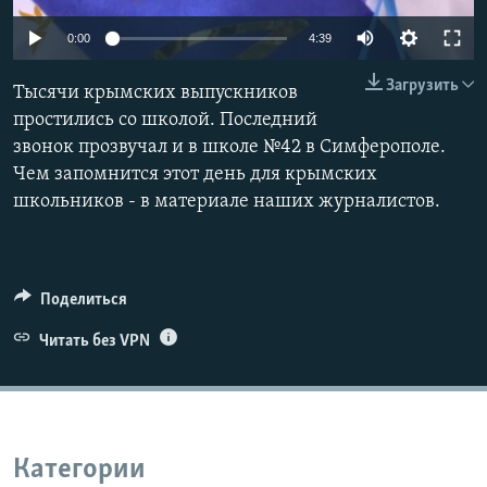
ПРИСОЕДИНЯЙТЕСЬ!
ПОБЕДИТЕЛЕЙ НЕ СУДЯТ?
0:00
4:39
КРЫМ.НЕПОКОРЕННЫЙ
Загрузить
Тысячи крымских выпускников
ELIFBE
простились со школой. Последний
УКРАИНСКАЯ ПРОБЛЕМА КРЫМА
звонок прозвучал и в школе №42 в Симферополе.
Все сайты RFE/RL
Чем запомнится этот день для крымских
школьников - в материале наших журналистов.
Поделиться
Читать без VPN
Категории