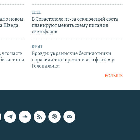
11:11
ал о новом
В Севастополе из-за отключений света
ка Шведа
планируют менять схему питания
светофоров
09:41
 что часть
Бровди: украинские беспилотники
збекистан и
поразили танкер «теневого флота» у
Геленджика
БОЛЬШЕ