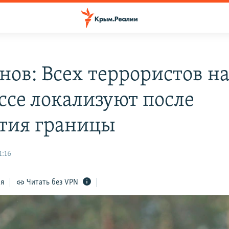
нов: Всех террористов н
ссе локализуют после
тия границы
1:16
ся
Читать без VPN