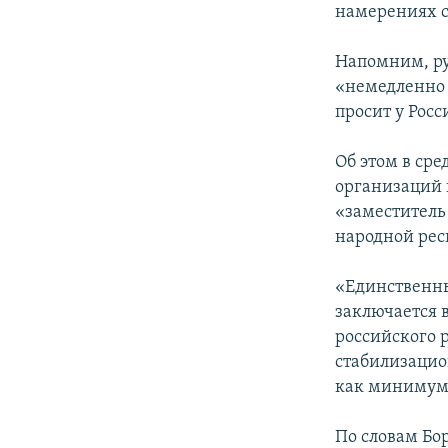
намерениях с
Напомним, р
«немедленно 
просит у Росс
Об этом в ср
организаций 
«заместитель
народной рес
«Единственны
заключается 
российского р
стабилизацио
как минимум,
По словам Бо