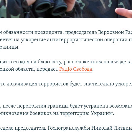
обязанности президента, председатель Верховной Р
еется на ускорение антитеррористической операции п
границы.
явил сегодня на блокпосту, расположенном на въезде в 
ецкой области, передает
Радiо Свобода
.
то локализация террористов будет значительно ускорен
м, после перекрытия границы будет устранена возможн
никновения боевиков на территорию Украины.
еделе председатель Госпогранслужбы Николай Литвин 