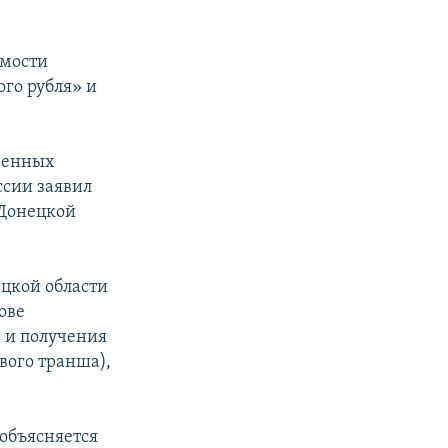
имости
го рубля» и
твенных
ссии заявил
«Донецкой
цкой области
ове
а и получения
вого транша),
 объясняется