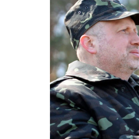
ПОБЕДИТЕЛЕЙ НЕ СУДЯТ?
КРЫМ.НЕПОКОРЕННЫЙ
ELIFBE
УКРАИНСКАЯ ПРОБЛЕМА КРЫМА