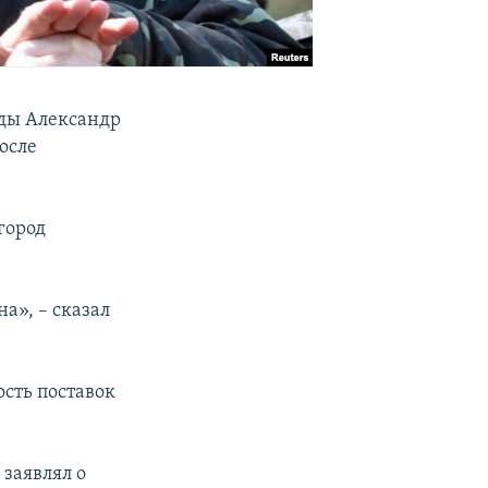
ады Александр
осле
город
а», – сказал
ость поставок
заявлял о