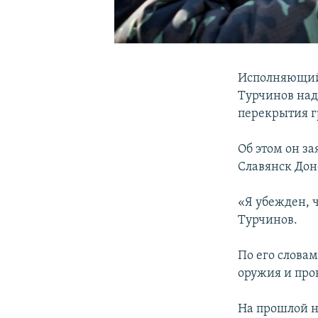
Исполняющий 
Турчинов над
перекрытия 
Об этом он за
Славянск Дон
«Я убежден, ч
Турчинов.
По его слова
оружия и про
На прошлой н