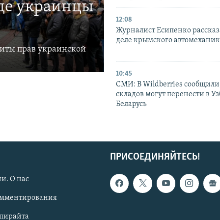
где украинцы
12:08
Журналист Есипенко рассказ
деле крымского автомехани
щиты прав украинской
10:45
СМИ: В Wildberries сообщили,
складов могут перенести в У
Беларусь
ПРИСОЕДИНЯЙТЕСЬ!
и. О нас
омментирования
опирайта