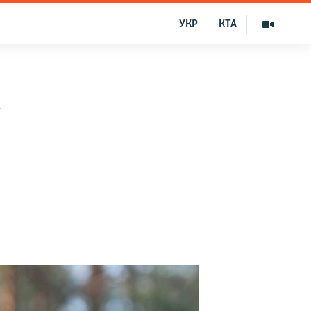
УКР
КТА
а