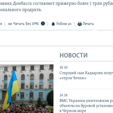
омика Донбасса составляет примерно более 1 трлн рубл
ионального продукта.
ся
Читать без VPN
Follow us
Печать
НОВОСТИ
18:10
Старший сын Кадырова полу
«героя Чечни»
14:18
ВМС Украины уничтожили р
объекты на буровой установ
в Черном море