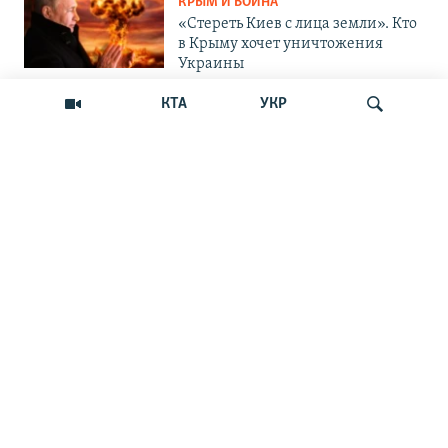
КРЫМ И ВОЙНА
«Стереть Киев с лица земли». Кто
в Крыму хочет уничтожения
Украины
КТА
УКР
ОБЩЕСТВО
Как Россия «мотивирует»
крымских абитуриентов
поступать в вузы Украины
Искать
ОБЩЕСТВО
Война на пляжах и тотальный
контроль: главные вызовы
курортного сезона-2026 в Крыму
ОБЩЕСТВО
«Отдых с талонами на бензин»:
курортный сезон в Крыму
ОБЩЕСТВО