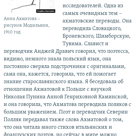
исследователей. Одна из
самых очевидных тем –
Анна Ахматова –
ахматовские переводы. Она
рисунок Модильяни,
переводила Словацкого,
1910 год
Броневского, Шимборскую,
Тувима. Славист и
переводчик Анджей Дравич говорил, что поэтесса,
видимо, немного знала польский язык, она
постоянно сверяла подстрочники с оригиналами,
сама она, кажется, говорила, что ей помогает
знание старославянского языка. Я беседовала об
отношении Ахматовой к Польше с внучкой
Николая Пунина Анной Генриховной Каминской,
и она говорила, что Ахматова переводила поляков с
большим уважением. Поэт и переводчик Северин
Полляк передавал также слова Ахматовой о том,
что она читала много стихов итальянских и
французских поэтов, но сейчас в мире можно