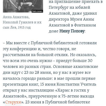
на приглашение приехать в
Петербург на юбилей
Ахматовой, даже удивил
Анна Ахматова,
директора Музея Анны
Николай Гумилев и их
Ахматовой в Фонтанном
сын Лев, 1915 год
доме
Нину Попову
:
– Мы вместе с Публичной библиотекой готовили
эту конференцию и, честно говоря, не
рассчитывали на большой отклик. Но оказалось,
что всем это очень нужно – приедут больше 30
человек из разных стран. Основные ахматовские
дни идут с 23 по 28 июня, но у нас в музее все
началось гораздо раньше: в мае прошли первые
презентации книг, 15 июня Константин Учитель
открыл у нас инсталляцию «Хармс в гостях у
Ахматовой», приуроченную к 75-летию выхода
«
Старухи
». 23 июня в Публичной библиотеке