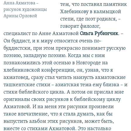
Анна Ахматова –
тем, что поставил памятник
рисунок художницы
Хлебникову в калмыцкой
Арины Орловой
степи, где поэт родился, –
говорит филолог,
специалист по Анне Ахматовой
Ольга Рубинчик
. –
Он буддист, и к миру относится очень по-
буддистски, при этом прекрасно понимает русскую
поэзию, западную поэзию. Когда мы с ним
познакомились этой осенью в Новгороде на
хлебниковской конференции, он, узнав, что я
ахматовед, сразу стал читать наизусть ахматовские
ташкентские стихи – азиатская тема ему близка – и
стихи библейского цикла. А потом он прислал мне
оригиналы своих рисунков к библейскому циклу
Ахматовой. И на меня эти рисунки произвели
такое впечатление, что я стала думать, как бы
выпустить альбом этих рисунков, может быть,
вместе со стихами Ахматовой. Это настолько