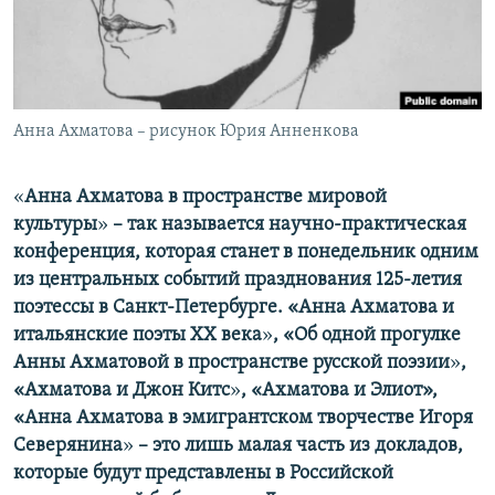
ПРИСОЕДИНЯЙТЕСЬ!
ПОБЕДИТЕЛЕЙ НЕ СУДЯТ?
КРЫМ.НЕПОКОРЕННЫЙ
ELIFBE
Анна Ахматова – рисунок Юрия Анненкова
УКРАИНСКАЯ ПРОБЛЕМА КРЫМА
Все сайты RFE/RL
«
Анна Ахматова в пространстве мировой
культуры
»
– так называется научно-практическая
конференция, которая станет в понедельник одним
из центральных событий празднования 125-летия
поэтессы в Санкт-Петербурге. «Анна Ахматова и
итальянские поэты ХХ века
»
, «Об одной прогулке
Анны Ахматовой в пространстве русской поэзии
»
,
«Ахматова и Джон Китс
»
, «Ахматова и Элиот»,
«Анна Ахматова в эмигрантском творчестве Игоря
Северянина
»
– это лишь малая часть из докладов,
которые будут представлены в Российской