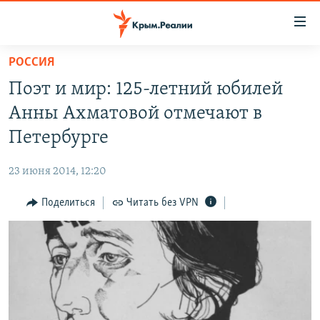
Доступность
ссылки
Вернуться
РОССИЯ
к
НОВОСТИ
Поэт и мир: 125-летний юбилей
основному
СПЕЦПРОЕКТЫ
содержанию
Анны Ахматовой отмечают в
ВОДА
Вернутся
ГРУЗ 200
Петербурге
к
ИСТОРИЯ
КАРТА ВОЕННЫХ ОБЪЕКТОВ КРЫМА
главной
23 июня 2014, 12:20
ЕЩЕ
11 ЛЕТ ОККУПАЦИИ КРЫМА. 11 ИСТОРИЙ СОПРОТИВЛЕНИЯ
навигации
Вернутся
Поделиться
Читать без VPN
РАДІО СВОБОДА
ИНТЕРАКТИВ
к
КАК ОБОЙТИ БЛОКИРОВКУ
ИНФОГРАФИКА
поиску
ТЕЛЕПРОЕКТ КРЫМ.РЕАЛИИ
Українською
СОВЕТЫ ПРАВОЗАЩИТНИКОВ
Qırımtatar
ПРОПАВШИЕ БЕЗ ВЕСТИ