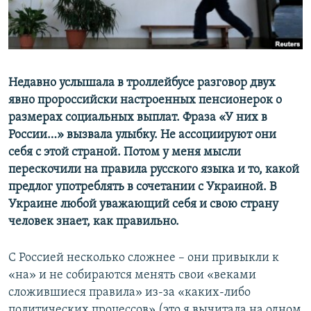
ПРИСОЕДИНЯЙТЕСЬ!
ПОБЕДИТЕЛЕЙ НЕ СУДЯТ?
КРЫМ.НЕПОКОРЕННЫЙ
ELIFBE
Недавно услышала в троллейбусе разговор двух
УКРАИНСКАЯ ПРОБЛЕМА КРЫМА
явно пророссийски настроенных пенсионерок о
Все сайты RFE/RL
размерах социальных выплат. Фраза «У них в
России…» вызвала улыбку. Не ассоциируют они
себя с этой страной. Потом у меня мысли
перескочили на правила русского языка и то, какой
предлог употреблять в сочетании с Украиной. В
Украине любой уважающий себя и свою страну
человек знает, как правильно.
С Россией несколько сложнее – они привыкли к
«на» и не собираются менять свои «веками
сложившиеся правила» из-за «каких-либо
политических процессов» (это я вычитала на одном