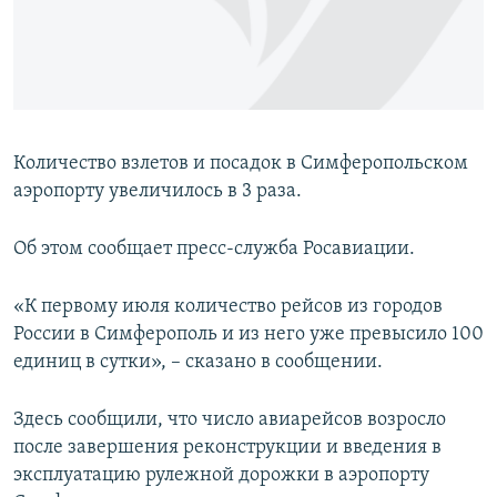
ПРИСОЕДИНЯЙТЕСЬ!
ПОБЕДИТЕЛЕЙ НЕ СУДЯТ?
КРЫМ.НЕПОКОРЕННЫЙ
ELIFBE
УКРАИНСКАЯ ПРОБЛЕМА КРЫМА
Количество взлетов и посадок в Симферопольском
Все сайты RFE/RL
аэропорту увеличилось в 3 раза.
Об этом сообщает пресс-служба Росавиации.
«К первому июля количество рейсов из городов
России в Симферополь и из него уже превысило 100
единиц в сутки», – сказано в сообщении.
Здесь сообщили, что число авиарейсов возросло
после завершения реконструкции и введения в
эксплуатацию рулежной дорожки в аэропорту