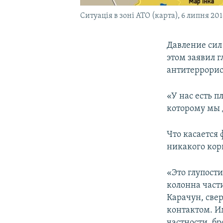
Ситуація в зоні АТО (карта), 6 липня 20
Давление сил
этом заявил г
антитеррорис
«У нас есть 
которому мы 
Что касается 
никакого кор
«Это глупост
колонна част
Карачун, све
контактом. И
частности, бр