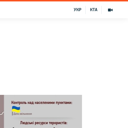
УКР
КТА