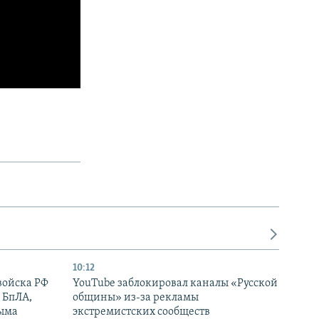
10:12
войска РФ
YouTube заблокировал каналы «Русской
 БпЛА,
общины» из-за рекламы
рыма
экстремистских сообществ