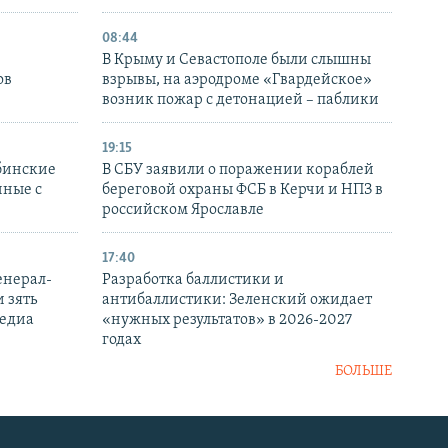
08:44
В Крыму и Севастополе были слышны
ов
взрывы, на аэродроме «Гвардейское»
возник пожар с детонацией – паблики
19:15
бинские
В СБУ заявили о поражении кораблей
нные с
береговой охраны ФСБ в Керчи и НПЗ в
российском Ярославле
17:40
енерал-
Разработка баллистики и
 зять
антибаллистики: Зеленский ожидает
медиа
«нужных результатов» в 2026-2027
годах
БОЛЬШЕ