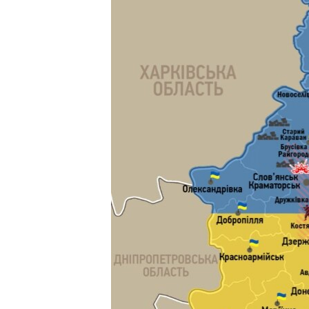
ПОБЕДИТЕЛЕЙ НЕ СУДЯТ?
КРЫМ.НЕПОКОРЕННЫЙ
ELIFBE
УКРАИНСКАЯ ПРОБЛЕМА КРЫМА