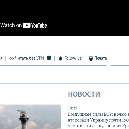
ся
Читать без VPN
Follow us
Печать
НОВОСТИ
10:39
Воздушные силы ВСУ: ночью 
атаковали Украину почти 150
часть из них запускали из К