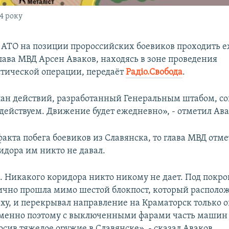
14 року
 АТО на позиции пророссийских боевиков проходить е
лава МВД Арсен Аваков, находясь в зоне проведения
тической операции, передаёт
Радіо.Свобода
.
план действий, разработанный Генеральным штабом, со
действуем. Движение будет ежедневно», - отметил Ава
факта побега боевиков из Славянска, то глава МВД отме
идора им никто не давал.
и. Никакого коридора никто никому не дает. Под покр
ично прошла мимо шестой блокпост, который располож
рху, и перекрывал направление на Краматорск только 
менно поэтому с выключенными фарами часть машин 
осив тяжелое оружие в Славянске», - сказал Аваков.