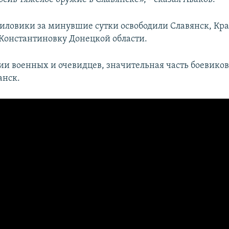
иловики за минувшие сутки освободили Славянск, Кра
Константиновку Донецкой области.
и военных и очевидцев, значительная часть боевиков
анск.