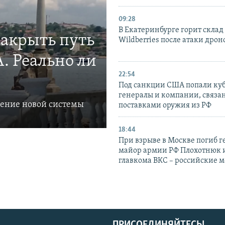
09:28
В Екатеринбурге горит склад
закрыть путь
Wildberries после атаки дрон
. Реально ли
22:54
Под санкции США попали ку
генералы и компании, связа
ление новой системы
поставками оружия из РФ
18:44
При взрыве в Москве погиб г
майор армии РФ Плохотнюк и
главкома ВКС – российские 