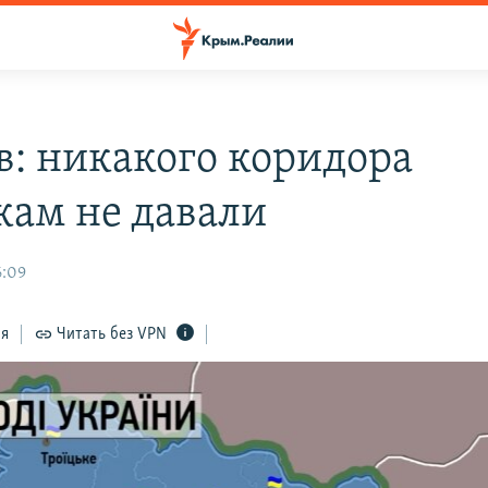
в: никакого коридора
кам не давали
6:09
ся
Читать без VPN