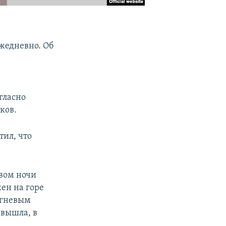
жедневно. Об
гласно
ков.
тил, что
овом ночи
ен на горе
огневым
вышла, в