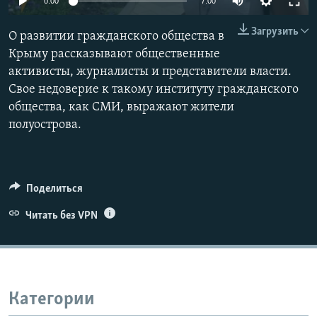
0:00
7:00
ПРИСОЕДИНЯЙТЕСЬ!
ПОБЕДИТЕЛЕЙ НЕ СУДЯТ?
Загрузить
О развитии гражданского общества в
КРЫМ.НЕПОКОРЕННЫЙ
Крыму рассказывают общественные
ELIFBE
активисты, журналисты и представители власти.
Свое недоверие к такому институту гражданского
УКРАИНСКАЯ ПРОБЛЕМА КРЫМА
общества, как СМИ, выражают жители
Все сайты RFE/RL
полуострова.
Поделиться
Читать без VPN
Категории