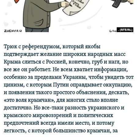
ПРИСОЕДИНЯЙТЕСЬ!
ПОБЕДИТЕЛЕЙ НЕ СУДЯТ?
КРЫМ.НЕПОКОРЕННЫЙ
ELIFBE
УКРАИНСКАЯ ПРОБЛЕМА КРЫМА
Все сайты RFE/RL
Трюк с референдумом, который якобы
подтверждает желание широких народных масс
Крыма слиться с Россией, конечно, груб и нагл, но
все же он работает. Не всем хватает информации,
особенно за пределами Украины, чтобы увидеть тот
цинизм, с которым Путин оправдывает оккупацию,
и появления такого простого объяснения, дескать,
«это воля крымчан», для многих стало вполне
достаточно. Но все-таки разность украинского и
крымского мировоззрений и политических
предпочтений всегда имели место, и потому
легкость, с которой большинство крымчан, за