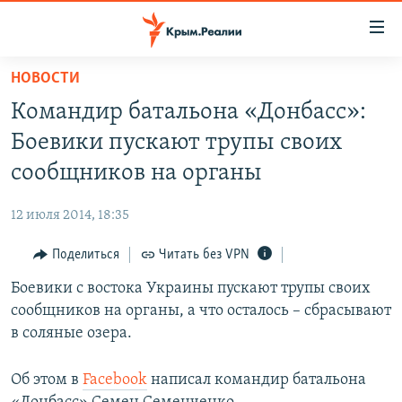
Доступность
ссылки
Вернуться
НОВОСТИ
к
НОВОСТИ
Командир батальона «Донбасс»:
основному
СПЕЦПРОЕКТЫ
содержанию
Боевики пускают трупы своих
ВОДА
Вернутся
ГРУЗ 200
сообщников на органы
к
ИСТОРИЯ
КАРТА ВОЕННЫХ ОБЪЕКТОВ КРЫМА
главной
12 июля 2014, 18:35
ЕЩЕ
11 ЛЕТ ОККУПАЦИИ КРЫМА. 11 ИСТОРИЙ СОПРОТИВЛЕНИЯ
навигации
Вернутся
Поделиться
Читать без VPN
РАДІО СВОБОДА
ИНТЕРАКТИВ
к
Боевики с востока Украины пускают трупы своих
КАК ОБОЙТИ БЛОКИРОВКУ
ИНФОГРАФИКА
поиску
сообщников на органы, а что осталось – сбрасывают
ТЕЛЕПРОЕКТ КРЫМ.РЕАЛИИ
в соляные озера.
Українською
СОВЕТЫ ПРАВОЗАЩИТНИКОВ
Qırımtatar
Об этом в
Facebook
написал командир батальона
ПРОПАВШИЕ БЕЗ ВЕСТИ