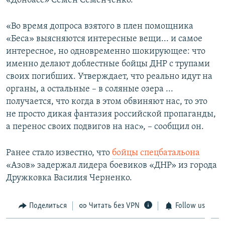
«Донбасс» Семен Семенченко.
ПРИСОЕДИНЯЙТЕСЬ!
ПОБЕДИТЕЛЕЙ НЕ СУДЯТ?
«Во время допроса взятого в плен помощника
КРЫМ.НЕПОКОРЕННЫЙ
«Беса» выясняются интересные вещи... и самое
ELIFBE
интересное, но одновременно шокирующее: что
именно делают доблестные бойцы ДНР с трупами
УКРАИНСКАЯ ПРОБЛЕМА КРЫМА
своих погибших. Утверждает, что реально идут на
Все сайты RFE/RL
органы, а остальные – в соляные озера ...
получается, что когда в этом обвиняют нас, то это
не просто дикая фантазия российской пропаганды,
а перенос своих подвигов на нас», – сообщил он.
Ранее стало известно, что
бойцы спецбатальона
«Азов» задержал лидера боевиков «ДНР» из города
Дружковка Василия Черненко.
Поделиться
Читать без VPN
Follow us