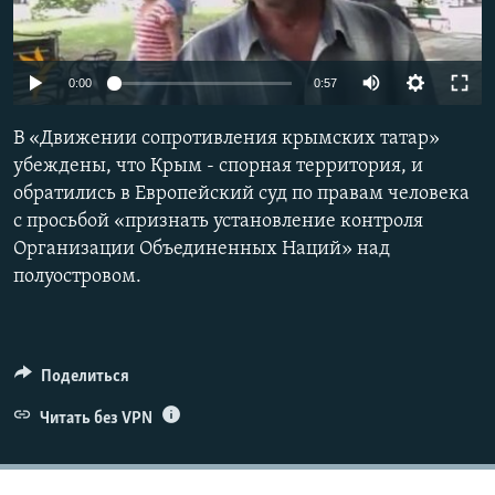
ПРИСОЕДИНЯЙТЕСЬ!
ПОБЕДИТЕЛЕЙ НЕ СУДЯТ?
КРЫМ.НЕПОКОРЕННЫЙ
0:00
0:57
ELIFBE
В «Движении сопротивления крымских татар»
УКРАИНСКАЯ ПРОБЛЕМА КРЫМА
убеждены, что Крым - спорная территория, и
Все сайты RFE/RL
обратились в Европейский суд по правам человека
с просьбой «признать установление контроля
Организации Объединенных Наций» над
полуостровом.
Поделиться
Читать без VPN