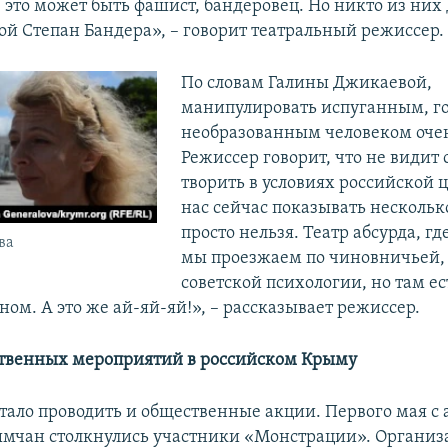
 это может быть фашист, бандеровец. Но никто из них
кой Степан Бандера», – говорит театральный режиссер.
По словам Галины Джикаевой,
манипулировать испуганным, г
необразованным человеком очен
Режиссер говорит, что не видит
творить в условиях российской 
нас сейчас показывать нескольк
просто нельзя. Театр абсурда, гд
ва
мы проезжаем по чиновничьей,
советской психологии, но там ес
ном. А это же ай-яй-яй!», – рассказывает режиссер.
твенных мероприятий в российском Крыму
стало проводить и общественные акции. Первого мая с
мчан столкнулись участники «Монстрации». Организ