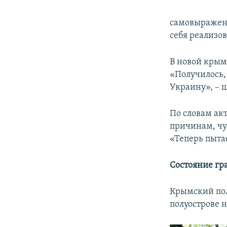
самовыражени
себя реализо
В новой крым
«Получилось,
Украину», – 
По словам ак
причинам, чу
«Теперь пыта
Состояние гр
Крымский по
полуострове 