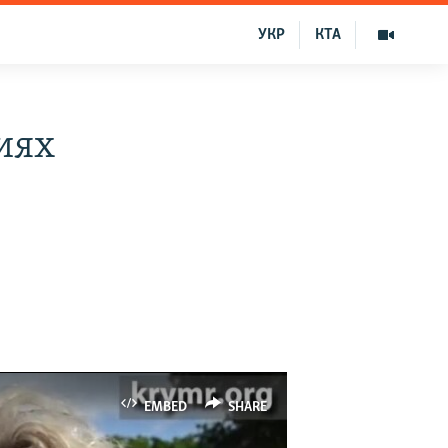
УКР
КТА
иях
EMBED
SHARE