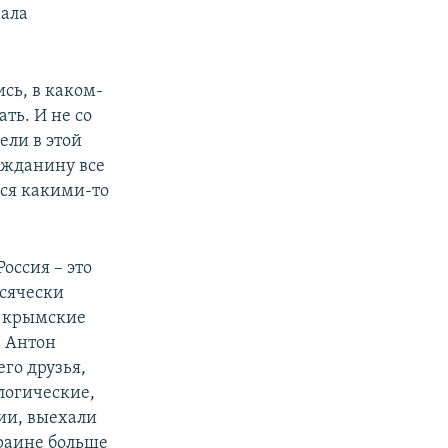
вала
сь, в каком-
ть. И не со
ели в этой
ажданину все
ься какими-то
оссия – это
всячески
е крымские
. Антон
го друзья,
логические,
ии, выехали
раине больше