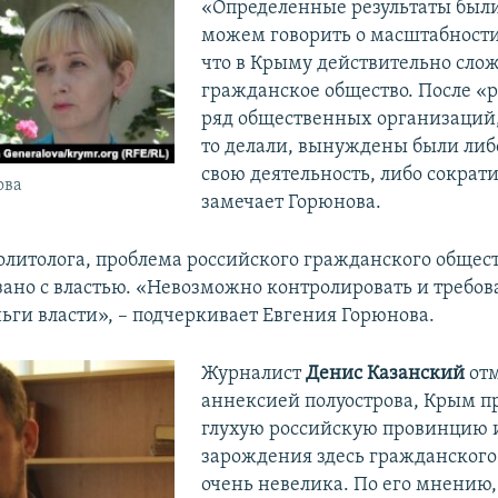
«Определенные результаты были
можем говорить о масштабности
что в Крыму действительно сло
гражданское общество. После «
ряд общественных организаций,
то делали, вынуждены были либ
свою деятельность, либо сократит
ова
замечает Горюнова.
литолога, проблема российского гражданского обществ
зано с властью. «Невозможно контролировать и требова
ньги власти», – подчеркивает Евгения Горюнова.
Журналист
Денис Казанский
отм
аннексией полуострова, Крым п
глухую российскую провинцию и
зарождения здесь гражданского
очень невелика. По его мнению