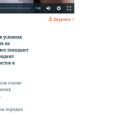
7:00
Загрузить
EMBED
SHARE
в условиях
ть на
овсе покидают
ондент
истов и
ком голове
енных
.
там порядка