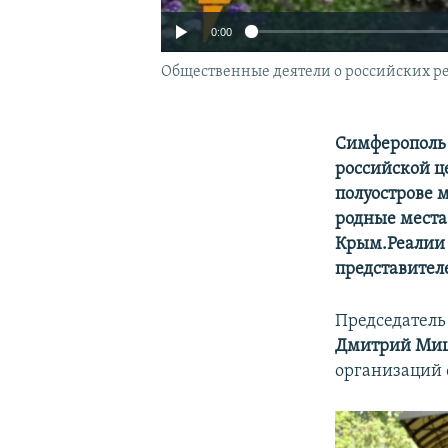
0:00
Общественные деятели о российских р
Симферополь 
российской ц
полуострове 
родные места
Крым.Реалии 
представител
Председатель
Дмитрий Ми
организаций 