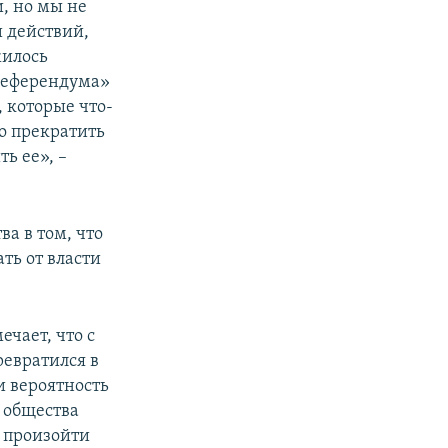
, но мы не
 действий,
жилось
референдума»
 которые что-
о прекратить
ь ее», –
а в том, что
ть от власти
ечает, что с
ревратился в
 вероятность
 общества
, произойти