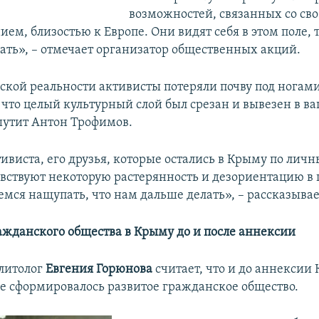
возможностей, связанных со сво
ем, близостью к Европе. Они видят себя в этом поле,
вать», – отмечает организатор общественных акций.
ской реальности активисты потеряли почву под ногами
 что целый культурный слой был срезан и вывезен в ва
шутит Антон Трофимов.
тивиста, его друзья, которые остались в Крыму по лич
вствуют некоторую растерянность и дезориентацию в 
емся нащупать, что нам дальше делать», – рассказыва
ажданского общества в Крыму до и после аннексии
литолог
Евгения Горюнова
считает, что и до аннексии
не сформировалось развитое гражданское общество.