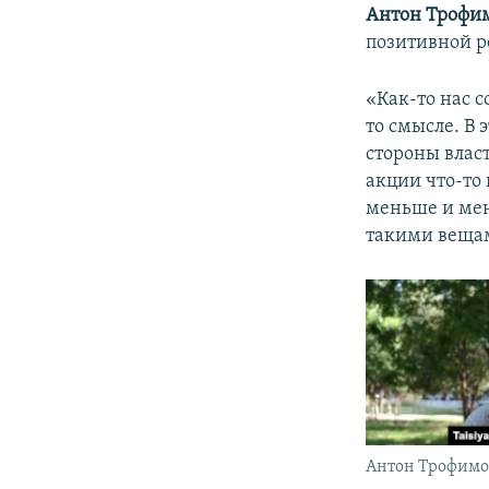
Антон Трофи
позитивной р
«Как-то нас с
то смысле. В 
стороны влас
акции что-то
меньше и мен
такими вещам
Антон Трофимо