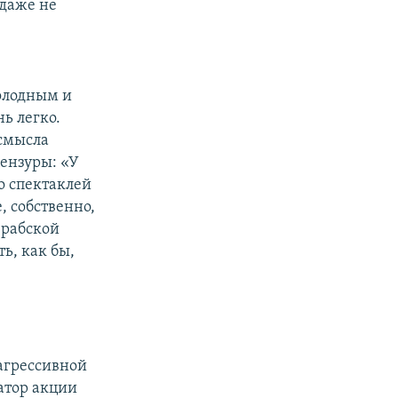
 даже не
олодным и
ь легко.
 смысла
цензуры: «У
о спектаклей
е, собственно,
 рабской
ть, как бы,
 агрессивной
атор акции