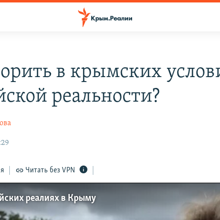
ворить в крымских услов
йской реальности?
ова
:29
ся
Читать без VPN
йских реалиях в Крыму