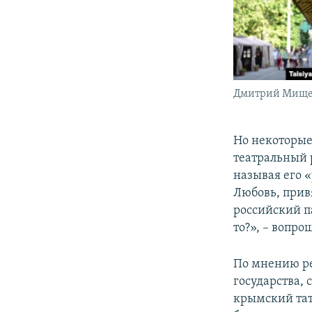
Дмитрий Мищ
Но некоторые
театральный
называя его 
Любовь, прив
российский п
то?», – вопр
По мнению ре
государства, 
крымский тат