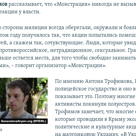
мов
рассказывает, что «Монстрация» никогда не вызы
еакции у власти.
о стороны милиции всегда оберегали, окружали и бояли
этом году получилось так, что акции попытались помеша
тей, а скажем так, сочувствующие. Люди, которые увид
 противороссийское, нетрадиционное, сексуальное. Гр
ьше остается места, для того чтобы свободно занимат
и», – говорит организатор «Монстрации».
По мнению Антона Трофимова, Р
полицейское государство и оно 
показывает это. Поэтому многи
активисты покинули полуостров
Трофимов замечает, что многие е
которые проводили в Крыму эко
политические и культурные акц
в
на материковую Украину. «В Ук