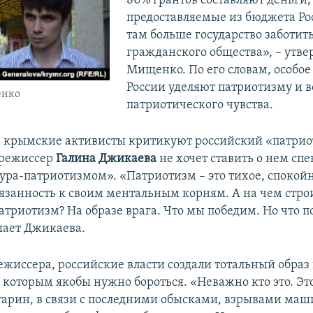
80% грантов составляют деньги,
предоставляемые из бюджета Рос
там больше государство заботит
гражданского общества», – утв
Мищенко. По его словам, особое
России уделяют патриотизму и 
енко
патриотического чувства.
 крымские активисты критикуют российский «патрио
 режиссер
Галина Джикаева
не хочет ставить о нем спе
«ура-патриотизмом». «Патриотизм – это тихое, спокойн
язанность к своим ментальным корням. А на чем стро
атриотизм? На образе врага. Что мы победим. Но что 
ошает Джикаева.
жиссера, российские власти создали тотальный образ 
с которым якобы нужно бороться. «Неважно кто это. Э
арин, в связи с последними обысками, взрывами маш