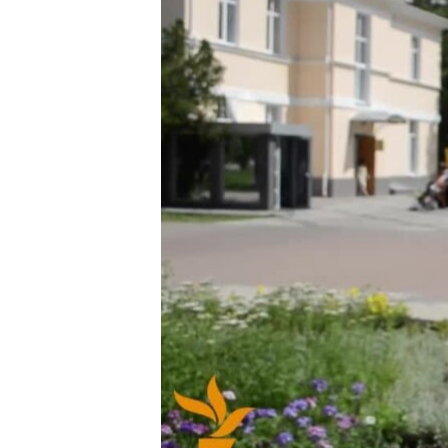
ПОБЕДИТЕЛЕЙ НЕ СУДЯТ?
КРЫМ.НЕПОКОРЕННЫЙ
ELIFBE
УКРАИНСКАЯ ПРОБЛЕМА КРЫМА