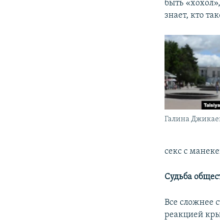
быть «хохол»,
знает, кто та
Галина Джикае
секс с манеке
Судьба общес
Все сложнее 
реакцией кры