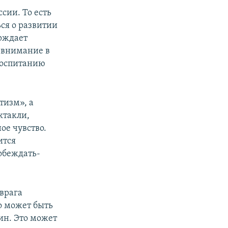
сии. То есть
ься о развитии
ерждает
 внимание в
воспитанию
тизм», а
ктакли,
ое чувство.
ится
побеждать-
врага
то может быть
ин. Это может