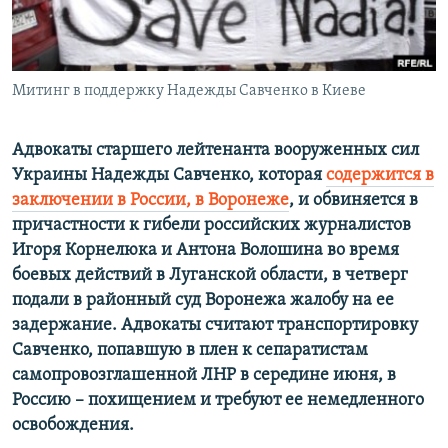
ПРИСОЕДИНЯЙТЕСЬ!
ПОБЕДИТЕЛЕЙ НЕ СУДЯТ?
КРЫМ.НЕПОКОРЕННЫЙ
ELIFBE
Митинг в поддержку Надежды Савченко в Киеве
УКРАИНСКАЯ ПРОБЛЕМА КРЫМА
Адвокаты старшего лейтенанта вооруженных сил
Все сайты RFE/RL
Украины Надежды Савченко, которая
содержится в
заключении в России, в Воронеже
, и обвиняется в
причастности к гибели российских журналистов
Игоря Корнелюка и Антона Волошина во время
боевых действий в Луганской области, в четверг
подали в районный суд Воронежа жалобу на ее
задержание. Адвокаты считают транспортировку
Савченко, попавшую в плен к сепаратистам
самопровозглашенной ЛНР в середине июня, в
Россию – похищением и требуют ее немедленного
освобождения.