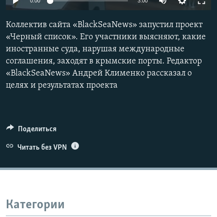
0:00
3:00
ПРИСОЕДИНЯЙТЕСЬ!
ПОБЕДИТЕЛЕЙ НЕ СУДЯТ?
Коллектив сайта «BlackSeaNews» запустил проект
КРЫМ.НЕПОКОРЕННЫЙ
«Черный список». Его участники выясняют, какие
ELIFBE
иностранные суда, нарушая международные
соглашения, заходят в крымские порты. Редактор
УКРАИНСКАЯ ПРОБЛЕМА КРЫМА
«BlackSeaNews» Андрей Клименко рассказал о
Все сайты RFE/RL
целях и результатах проекта
Поделиться
Читать без VPN
Категории