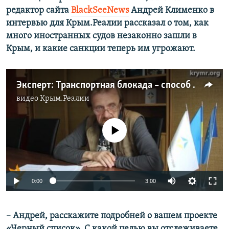
редактор сайта
BlackSeeNews
Андрей Клименко в
интервью для Крым.Реалии рассказал о том, как
много иностранных судов незаконно зашли в
Крым, и какие санкции теперь им угрожают.
Эксперт: Транспортная блокада – способ вернуть Крым Украине
видео
Крым.Реалии
No media source currently available
0:00
3:00
– Андрей, расскажите подробней о вашем проекте
«Черный список». С какой целью вы отслеживаете