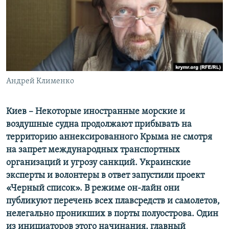
ПРИСОЕДИНЯЙТЕСЬ!
ПОБЕДИТЕЛЕЙ НЕ СУДЯТ?
КРЫМ.НЕПОКОРЕННЫЙ
ELIFBE
УКРАИНСКАЯ ПРОБЛЕМА КРЫМА
Все сайты RFE/RL
Андрей Клименко
Киев – Некоторые иностранные морские и
воздушные судна продолжают прибывать на
территорию аннексированного Крыма не смотря
на запрет международных транспортных
организаций и угрозу санкций. Украинские
эксперты и волонтеры в ответ запустили проект
«Черный список». В режиме он-лайн они
публикуют перечень всех плавсредств и самолетов,
нелегально проникших в порты полуострова. Один
из инициаторов этого начинания, главный