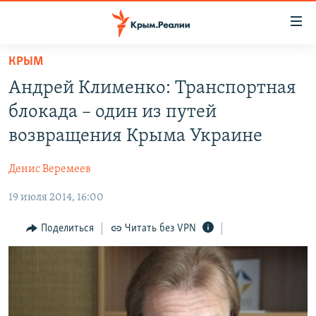
Доступность
ссылки
Вернуться
КРЫМ
к
НОВОСТИ
Андрей Клименко: Транспортная
основному
СПЕЦПРОЕКТЫ
содержанию
блокада – один из путей
ВОДА
Вернутся
ГРУЗ 200
возвращения Крыма Украине
к
ИСТОРИЯ
КАРТА ВОЕННЫХ ОБЪЕКТОВ КРЫМА
главной
Денис Веремеев
ЕЩЕ
11 ЛЕТ ОККУПАЦИИ КРЫМА. 11 ИСТОРИЙ СОПРОТИВЛЕНИЯ
навигации
Вернутся
19 июля 2014, 16:00
РАДІО СВОБОДА
ИНТЕРАКТИВ
к
КАК ОБОЙТИ БЛОКИРОВКУ
ИНФОГРАФИКА
Поделиться
Читать без VPN
поиску
ТЕЛЕПРОЕКТ КРЫМ.РЕАЛИИ
Українською
СОВЕТЫ ПРАВОЗАЩИТНИКОВ
Qırımtatar
ПРОПАВШИЕ БЕЗ ВЕСТИ