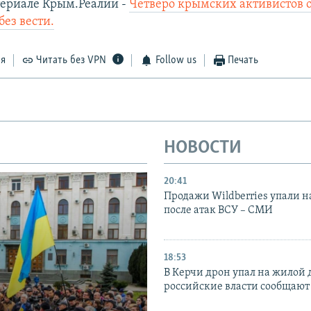
териале Крым.Реалии -
Четверо крымских активистов 
ез вести.
ся
Читать без VPN
Follow us
Печать
НОВОСТИ
20:41
Продажи Wildberries упали н
после атак ВСУ – СМИ
18:53
В Керчи дрон упал на жилой 
российские власти сообщают