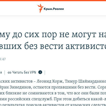
му до сих пор не могут 
вших без вести активист
8:47
ся
Читать без VPN
ских активистов – Леонид Корж, Тимур Шаймарданно
ран Зинединов, остаются пропавшими без вести. Сор
их близкие не сомневаются в том, что все они были 
ями российских спецслужб. При этом добиться какой-
 результатах поисков активистов от крымских следст