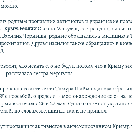
зможно.
очь родным пропавших активистов и украинские прав
ла
Крым.Реалии
Оксана Микуляк, сестра одного из из н
а Василия Черныша, родные обращались в милицию в 
 проживания. Друзья Василия также обращались в киев
Д.
оворят, что искать его не будут, потому что в Крыму эт
 – рассказала сестра Черныша.
 пропавшего активиста Тимура Шаймарданова обратил
У с просьбой, определить местонахождение ее сына по
орый включался 26 и 27 мая. Однако ответ от украинск
елей, по словам женщины, так и не пришел.
щут пропавших активистов в аннексированном Крыму,