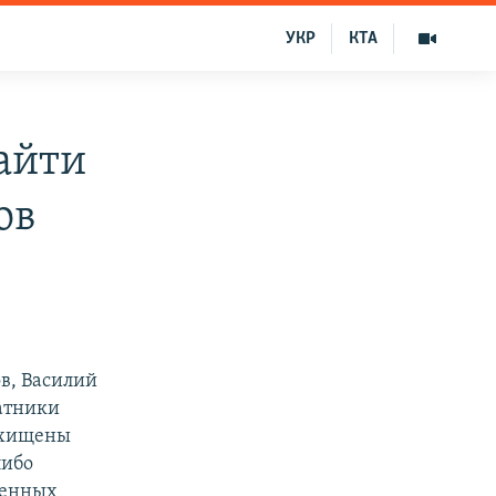
УКР
КТА
найти
ов
в, Василий
атники
похищены
либо
венных