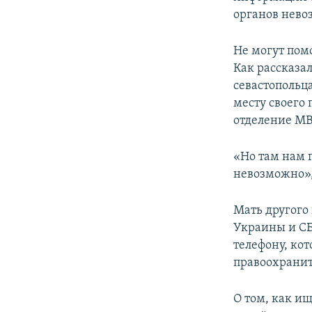
ПОБЕДИТЕЛЕЙ НЕ СУДЯТ?
органов нево
КРЫМ.НЕПОКОРЕННЫЙ
Не могут пом
ELIFBE
Как рассказа
УКРАИНСКАЯ ПРОБЛЕМА КРЫМА
севастопольц
месту своего
отделение МВ
«Но там нам г
невозможно»,
Мать другого
Украины и СБ
телефону, кот
правоохранит
О том, как и