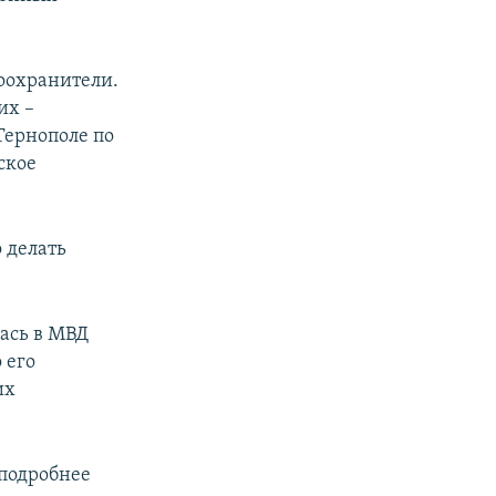
оохранители.
их –
Тернополе по
ское
о делать
ась в МВД
 его
их
 подробнее