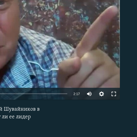
able
2:17
ей Шувайников в
EMBED
 ли ее лидер