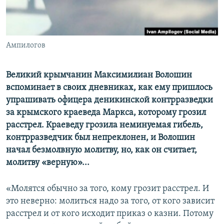
ПРИСОЕДИНЯЙТЕСЬ!
ПОБЕДИТЕЛЕЙ НЕ СУДЯТ?
КРЫМ.НЕПОКОРЕННЫЙ
ELIFBE
Ампилогов
УКРАИНСКАЯ ПРОБЛЕМА КРЫМА
Великий крымчанин Максимилиан Волошин
Все сайты RFE/RL
вспоминает в своих дневниках, как ему пришлось
упрашивать офицера деникинской контрразведки
за крымского краеведа Маркса, которому грозил
расстрел. Краеведу грозила неминуемая гибель,
контрразведчик был непреклонен, и Волошин
начал безмолвную молитву, но, как он считает,
молитву «верную»...
«Молятся обычно за того, кому грозит расстрел. И
это неверно: молиться надо за того, от кого зависит
расстрел и от кого исходит приказ о казни. Потому