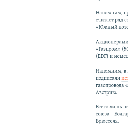
Напомним, пр
считает ряд 
«Южный поток
Акционерами 
«Газпром» (50
(EDF) и немец
Напомним, в 
подписали
ис
газопровода 
Австрию.
Всего лишь н
союза – Болг
Брюсселя.