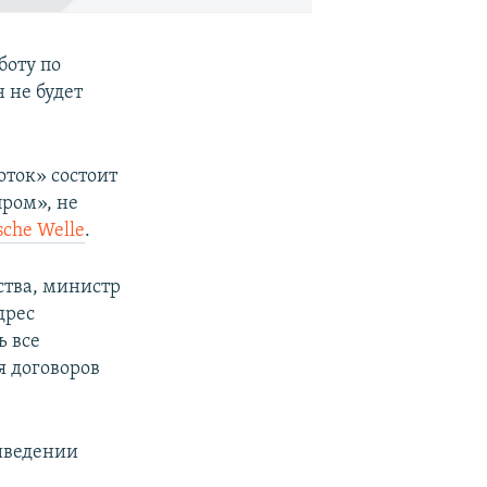
боту по
 не будет
ток» состоит
пром», не
sche Welle
.
ства, министр
дрес
ь все
я договоров
риведении