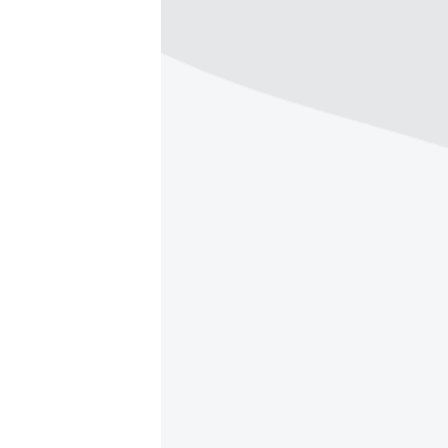
ПОБЕДИТЕЛЕЙ НЕ СУДЯТ?
КРЫМ.НЕПОКОРЕННЫЙ
ELIFBE
УКРАИНСКАЯ ПРОБЛЕМА КРЫМА