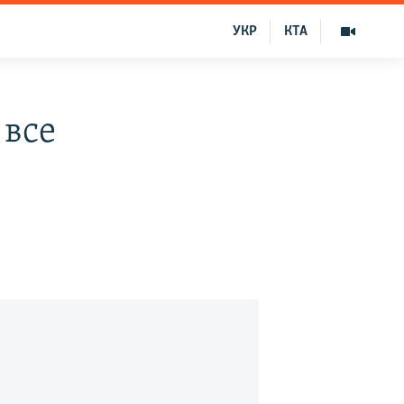
УКР
КТА
 все