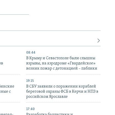
08:44
В Крыму и Севастополе были слышны
ов
взрывы, на аэродроме «Гвардейское»
возник пожар с детонацией – паблики
19:15
бинские
В СБУ заявили о поражении кораблей
нные с
береговой охраны ФСБ в Керчи и НПЗ в
российском Ярославле
17:40
енерал-
Разработка баллистики и