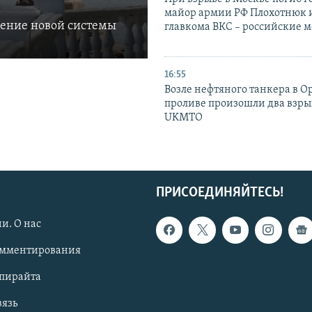
майор армии РФ Плохотнюк и
ление новой системы
главкома ВКС – российские 
16:55
Возле нефтяного танкера в 
проливе произошли два взры
UKMTO
ПРИСОЕДИНЯЙТЕСЬ!
и. О нас
омментирования
опирайта
вязь