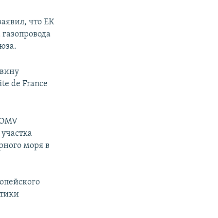
аявил, что ЕК
 газопровода
юза.
овину
te de France
 OMV
 участка
рного моря в
ропейского
итики