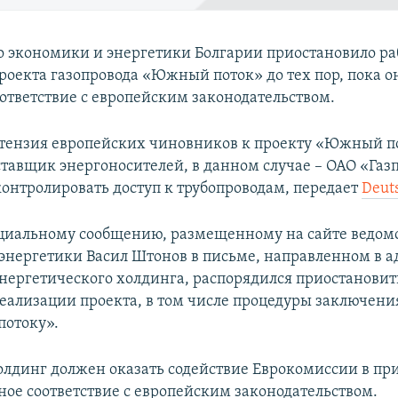
 экономики и энергетики Болгарии приостановило ра
роекта газопровода «Южный поток» до тех пор, пока он
оответствие с европейским законодательством.
тензия европейских чиновников к проекту «Южный по
оставщик энергоносителей, в данном случае – ОАО «Газ
контролировать доступ к трубопроводам, передает
Deut
циальному сообщению, размещенному на сайте ведом
энергетики Васил Штонов в письме, направленном в а
энергетического холдинга, распорядился приостановит
реализации проекта, в том числе процедуры заключени
потоку».
холдинг должен оказать содействие Еврокомиссии в п
ное соответствие с европейским законодательством.