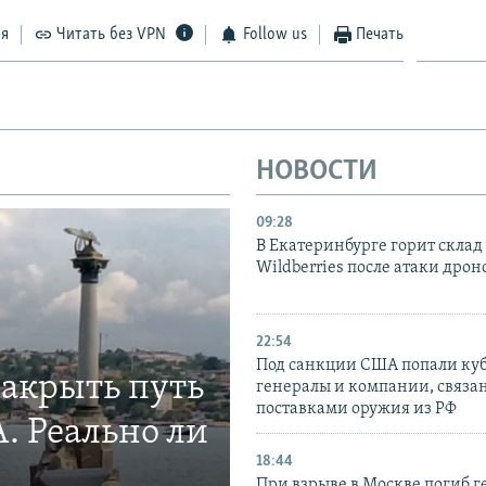
ся
Читать без VPN
Follow us
Печать
НОВОСТИ
09:28
В Екатеринбурге горит склад
Wildberries после атаки дрон
22:54
Под санкции США попали ку
закрыть путь
генералы и компании, связа
поставками оружия из РФ
. Реально ли
18:44
При взрыве в Москве погиб г