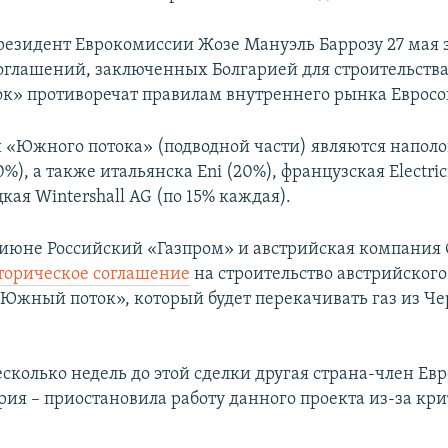
езидент Еврокомиссии Жозе Мануэль Баррозу 27 мая з
соглашений, заключенных Болгарией для строительства
» противоречат правилам внутреннего рынка Евросо
«Южного потока» (подводной части) являются напол
%), а также итальянска Eni (20%), французская Electrici
кая Wintershall AG (по 15% каждая).
июне Российский «Газпром» и австрийская компания
торическое соглашение
на строительство австрийского
«Южный поток», который будет перекачивать газ из Че
есколько недель до этой сделки другая страна-член Ев
ария – приостановила работу данного проекта из-за кр