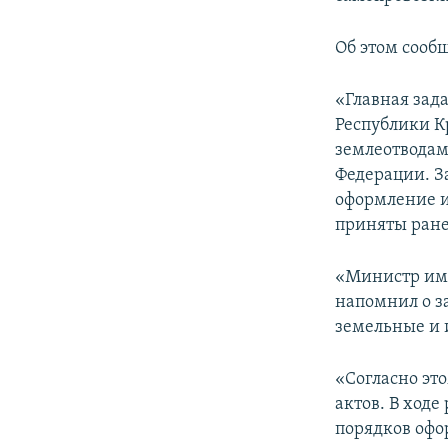
ПОБЕДИТЕЛЕЙ НЕ СУДЯТ?
КРЫМ.НЕПОКОРЕННЫЙ
Об этом сооб
ELIFBE
«Главная за
УКРАИНСКАЯ ПРОБЛЕМА КРЫМА
Республики К
землеотводам
Федерации. З
оформление и
приняты ранее
«Министр им
напомнил о з
земельные и 
«Согласно эт
актов. В ходе
порядков офо