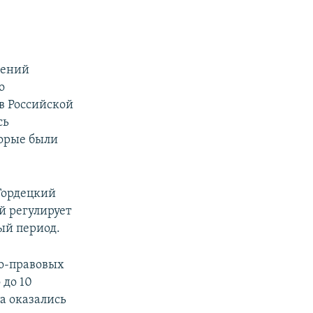
шений
о
в Российской
сь
торые были
Гордецкий
й регулирует
ый период.
но-правовых
 до 10
а оказались