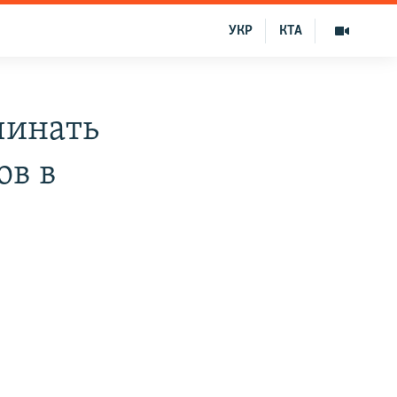
УКР
КТА
чинать
ов в