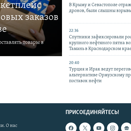
ркетплейс
В Крыму и Севастополе отраж
дронов, были слышны взрыв
овых заказов
ве
22:36
Спутники зафиксировали ро
ставлять товары в
крупного нефтяного пятна во
Тамань в Краснодарском кра
20:40
Турция и Ирак ведут перегов
альтернативе Ормузскому пр
поставок нефти
ПРИСОЕДИНЯЙТЕСЬ!
и. О нас