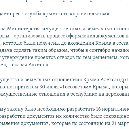
щает пресс-служба крымского «правительства».
дача Министерства имущественных и земельных отно
рым - организовать процесс оформления документов п
, которые были получены до вхождения Крыма в соста
адача сделать таким образом, чтобы в сентябре начало
 утверждение проектов отводов по тем решениям, ко
», – сказал Аксёнов.
ущества и земельных отношений» Крыма Александр 
аконе, принятом 30 июля «Госсоветом» Крыма, которы
имущественные отношения в республике на переходн
ому закону было необходимо разработать 16 норматив
 разработки документов их количество было сокращено
рмления документов, которые по состоянию на 21 март