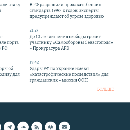
али атаку
В РФ разрешили продавать бензин
ы
стандарта 1990-х годов: эксперты
предупреждают об угрозе здоровью
21:27
ст
До 10 лет лишения свободы грозит
зле порта
участнику «Самообороны Севастополя»
е РФ
– Прокуратура АРК
19:42
оры об
Удары РФ по Украине имеют
оливу для
«катастрофические последствия» для
гражданских – миссия ООН
БОЛЬШЕ