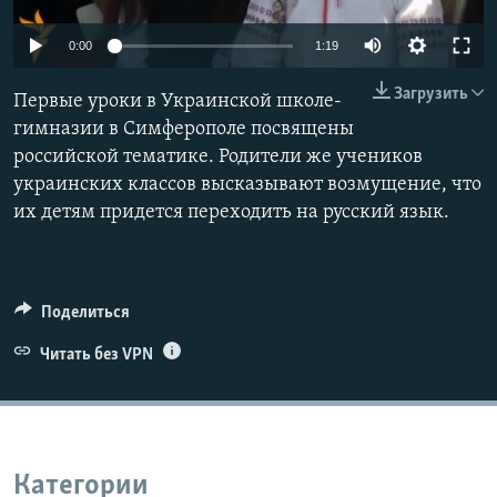
ПРИСОЕДИНЯЙТЕСЬ!
ПОБЕДИТЕЛЕЙ НЕ СУДЯТ?
0:00
1:19
КРЫМ.НЕПОКОРЕННЫЙ
Загрузить
Первые уроки в Украинской школе-
ELIFBE
гимназии в Симферополе посвящены
УКРАИНСКАЯ ПРОБЛЕМА КРЫМА
российской тематике. Родители же учеников
Все сайты RFE/RL
украинских классов высказывают возмущение, что
их детям придется переходить на русский язык.
Поделиться
Читать без VPN
Категории