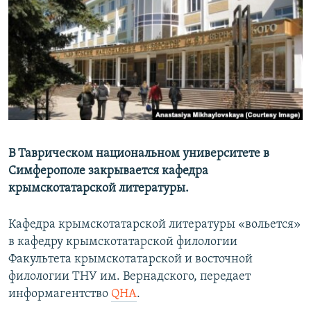
ПРИСОЕДИНЯЙТЕСЬ!
ПОБЕДИТЕЛЕЙ НЕ СУДЯТ?
КРЫМ.НЕПОКОРЕННЫЙ
ELIFBE
УКРАИНСКАЯ ПРОБЛЕМА КРЫМА
Все сайты RFE/RL
В Таврическом национальном университете в
Симферополе закрывается кафедра
крымскотатарской литературы.
Кафедра крымскотатарской литературы «вольется»
в кафедру крымскотатарской филологии
Факультета крымскотатарской и восточной
филологии ТНУ им. Вернадского, передает
информагентство
QHA
.