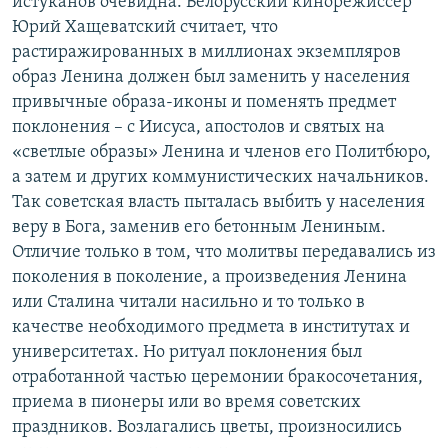
истуканов очевидна. Белорусский кинорежиссер
Юрий Хащеватский считает, что
растиражированных в миллионах экземпляров
образ Ленина должен был заменить у населения
привычные образа-иконы и поменять предмет
поклонения – с Иисуса, апостолов и святых на
«светлые образы» Ленина и членов его Политбюро,
а затем и других коммунистических начальников.
Так советская власть пыталась выбить у населения
веру в Бога, заменив его бетонным Лениным.
Отличие только в том, что молитвы передавались из
поколения в поколение, а произведения Ленина
или Сталина читали насильно и то только в
качестве необходимого предмета в институтах и
университетах. Но ритуал поклонения был
отработанной частью церемонии бракосочетания,
приема в пионеры или во время советских
праздников. Возлагались цветы, произносились