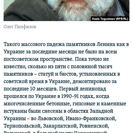
ПРИСОЕДИНЯЙТЕСЬ!
ПОБЕДИТЕЛЕЙ НЕ СУДЯТ?
КРЫМ.НЕПОКОРЕННЫЙ
ELIFBE
Олег Панфилов
УКРАИНСКАЯ ПРОБЛЕМА КРЫМА
Такого массового падежа памятников Ленина как в
Все сайты RFE/RL
Украине за последние месяцы не было на всем
постсоветском пространстве. Пока точно не
известно, сколько из пяти с половиной тысяч
памятников – статуй и бюстов, установленных в
советской время в Украине, демонтировано за
последние 10 месяцев. Первый ленинопад
прошелся по Украине в 1990-91 годах, когда
многочисленные бетонные, гипсовые и каменные
истуканы были снесены в областях Западной
Украины – во Львовской, Ивано-Франковской,
Тернопольской, Закарпатской, Ровненской,