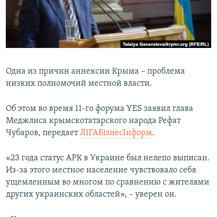
ПРИСОЕДИНЯЙТЕСЬ!
ПОБЕДИТЕЛЕЙ НЕ СУДЯТ?
КРЫМ.НЕПОКОРЕННЫЙ
ELIFBE
УКРАИНСКАЯ ПРОБЛЕМА КРЫМА
Одна из причин аннексии Крыма – проблема
Все сайты RFE/RL
низких полномочий местной власти.
Об этом во время 11-го форума YES заявил глава
Меджлиса крымскотатарского народа Рефат
Чубаров, передает
ЛІГАБізнесІнформ
.
«23 года статус АРК в Украине был нелепо выписан.
Из-за этого местное население чувствовало себя
ущемленным во многом по сравнению с жителями
других украинских областей», – уверен он.