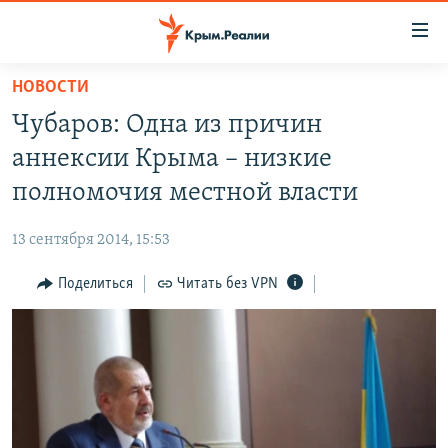
Доступность
ссылки
Вернуться
НОВОСТИ
к
НОВОСТИ
Чубаров: Одна из причин
основному
СПЕЦПРОЕКТЫ
содержанию
аннексии Крыма – низкие
ВОДА
Вернутся
ГРУЗ 200
полномочия местной власти
к
ИСТОРИЯ
КАРТА ВОЕННЫХ ОБЪЕКТОВ КРЫМА
главной
13 сентября 2014, 15:53
ЕЩЕ
11 ЛЕТ ОККУПАЦИИ КРЫМА. 11 ИСТОРИЙ СОПРОТИВЛЕНИЯ
навигации
Вернутся
Поделиться
Читать без VPN
РАДІО СВОБОДА
ИНТЕРАКТИВ
к
КАК ОБОЙТИ БЛОКИРОВКУ
ИНФОГРАФИКА
поиску
ТЕЛЕПРОЕКТ КРЫМ.РЕАЛИИ
Українською
СОВЕТЫ ПРАВОЗАЩИТНИКОВ
Qırımtatar
ПРОПАВШИЕ БЕЗ ВЕСТИ